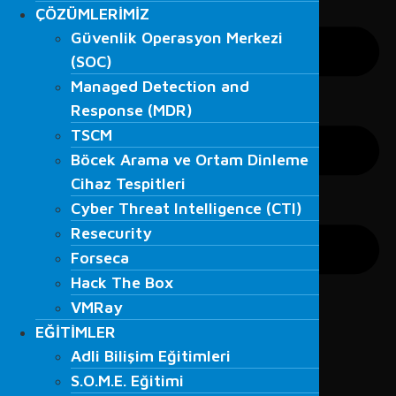
ÇÖZÜMLERİMİZ
ÇÖZÜMLERİMİZ
Güvenlik Operasyon Merkezi
Güvenlik Operasyon Merkezi
(SOC)
(SOC)
Managed Detection and
Managed Detection and
Response (MDR)
Response (MDR)
TSCM
TSCM
Böcek Arama ve Ortam Dinleme
Böcek Arama ve Ortam Dinleme
Cihaz Tespitleri
Cihaz Tespitleri
Cyber Threat Intelligence (CTI)
Cyber Threat Intelligence (CTI)
Resecurity
Resecurity
Forseca
Forseca
Hack The Box
Hack The Box
VMRay
VMRay
EĞİTİMLER
EĞİTİMLER
Adli Bilişim Eğitimleri
Adli Bilişim Eğitimleri
S.O.M.E. Eğitimi
S.O.M.E. Eğitimi
Veri Kurtarma Eğitimleri