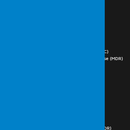
HAKKIMIZDA
HİZMETLER
Siber Güvenlik
Sızma (Penetrasyon) Testi
Red Team
Zafiyet Tarama
DOS ve DDoS Test
Network Operations Center (NOC)
Managed Detection and Response (MDR)
Phishing
Blockchain Teknoloji Test
Web Application Testleri
SCADA Testleri
İç Ağ Testleri
Dış Ağ Testleri
Kablosuz Ağ Testleri
Kod Analizi
Güvenlik Operasyon Merkezi (SOC)
Managed Detection and Response (MDR)