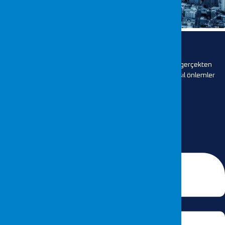
Verilerimiz Disklerde Güvende Mi?
Verilerimiz bilgisayarımızda veya harici disklerimizde gerçekten
güvende mi? Peki verilerimizi daha iyi korumak için nasıl önlemler
almalıyız? Bilişim uzmanı Mustafa...
DEVAMI...