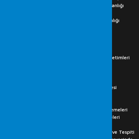
Cumhurbaşkanlığı Siber Güvenlik Başkanlığı
ISO 27001 Danışmanlıkları
ISO 27001 Denetim ve Danışmanlığı
İç Denetim Hizmetleri
K.V.K.K. Danışmanlığı
IT Audit
İş Akdi Sonlanan Çalışan…
Regülasyon Kurumları Simülasyon Denetimleri
LABORATUVAR
Adli Bilişim Hizmetleri
Bilgisayar İncelemesi
Cep Telefonu ve Tablet İncelemesi
Görüntü Kaydı Analizi
Ses Kaydı Analizi
HTS, CGNAT, GPRS ve Baz İncelemeleri
Flash Disk, Hafıza Kartı İncelemeleri
Bilişim Suçlarında Adli Bilişim
Web Sitesi, E-posta İncelenmesi ve Tespiti