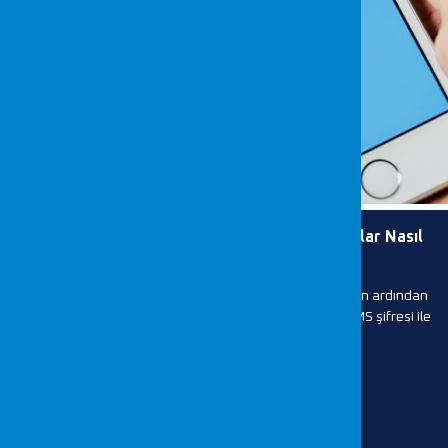
Twitter Güvenli Mi? Yüksek Güvenlikli Hesaplar Nasıl
Hackleniyor?
Gelmiş geçmiş en büyük sosyal medya hack skandalının ardından
gözler Twitter hesaplarına çevrildi. Yüksek güvenlikli SMS şifresi ile
girilen hesapların...
DEVAMI...