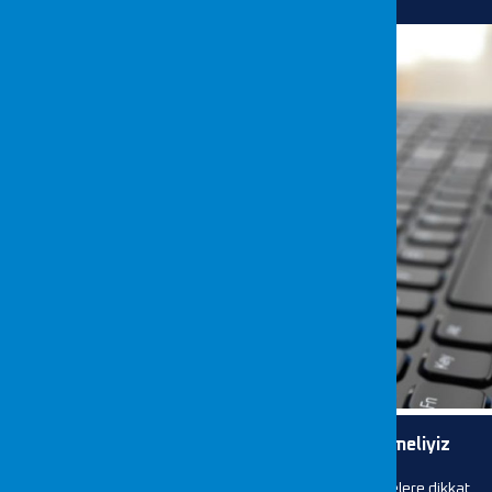
26 Ocak 2024
Online Alışveriş Yaparken Nelere Dikkat Etmeliyiz
CEO’muz Mustafa Sansar “Online alışveriş yaparken nelere dikkat