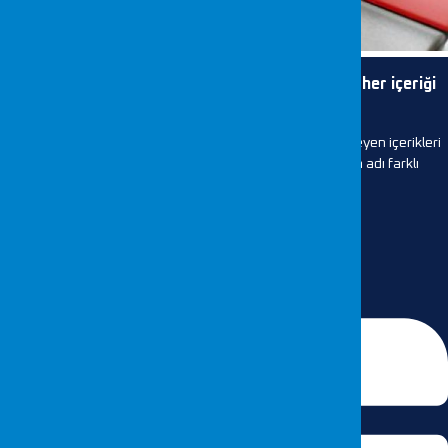
“Unutulma Hakkı” ile internette istemediğimiz her içeriği
kaldırabilir miyiz?
Unutulma Hakkı ile kişiler internette haklarındaki istenmeyen içerikleri
kaldırma şansına kavuştu / Fotoğraf: AA Birçok kişinin adı farklı
nedenlerle bir...
DEVAMI...