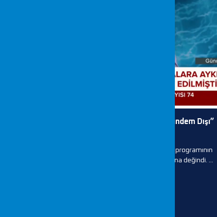
CEO’muz Mustafa SANSAR “Billur Aktürk ile Gündem Dışı”
Programının Konuğu Oldu
CEO’mu Mustafa SANSAR “Billur Aktürk ile Gündem Dışı” programının
konuğu oldu “İnternette Casusluk Mümkün Mü?” konusuna değindi. ...
DEVAMI...