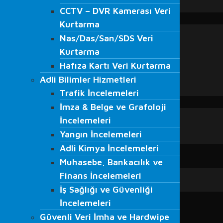
CCTV – DVR Kamerası Veri
VMRay
CCTV – DVR Kamerası Veri
EĞİTİMLER
Kurtarma
Kurtarma
Adli Bilişim Eğitimleri
Nas/Das/San/SDS Veri
Nas/Das/San/SDS Veri
S.O.M.E. Eğitimi
Kurtarma
Kurtarma
Veri Kurtarma Eğitimleri
Hafıza Kartı Veri Kurtarma
Hafıza Kartı Veri Kurtarma
Bilgi Güvenliği Farkındalığı Eğitimi
Adli Bilimler Hizmetleri
Beyaz Şapkalı Hacker Eğitimleri
Adli Bilimler Hizmetleri
Trafik İncelemeleri
Ağ Güvenliği Eğitimleri
Trafik İncelemeleri
İmza & Belge ve Grafoloji
BLOG
İmza & Belge ve Grafoloji
Blog
İncelemeleri
İncelemeleri
Haberler
Yangın İncelemeleri
Yangın İncelemeleri
Medyada Fordefence
Adli Kimya İncelemeleri
Adli Kimya İncelemeleri
İLETİŞİM
Muhasebe, Bankacılık ve
Muhasebe, Bankacılık ve
Finans İncelemeleri
Finans İncelemeleri
İş Sağlığı ve Güvenliği
İş Sağlığı ve Güvenliği
İncelemeleri
İncelemeleri
Güvenli Veri İmha ve Hardwipe
Güvenli Veri İmha ve Hardwipe