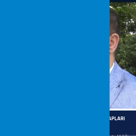
ÖRGÜT SOSYAL MEDYADA GÜVENİLİR HESAPLARI
KULLANIYOR