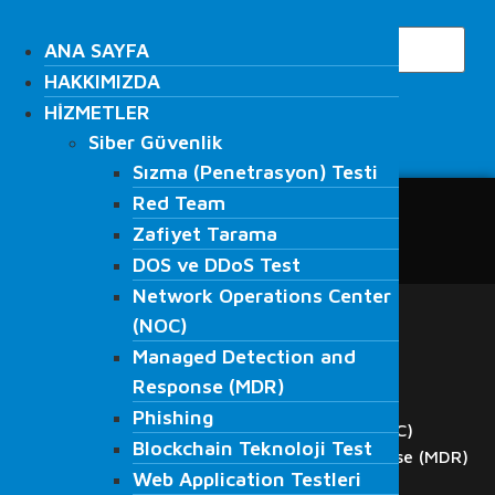
İçeriğe
Search
atla
ANA SAYFA
ANA SAYFA
HAKKIMIZDA
HAKKIMIZDA
HİZMETLER
HİZMETLER
Siber Güvenlik
Siber Güvenlik
Search
Sızma (Penetrasyon) Testi
Sızma (Penetrasyon) Testi
Red Team
Red Team
ANA SAYFA
Zafiyet Tarama
Zafiyet Tarama
HAKKIMIZDA
DOS ve DDoS Test
DOS ve DDoS Test
HİZMETLER
Network Operations Center
Network Operations Center
Siber Güvenlik
(NOC)
Sızma (Penetrasyon) Testi
(NOC)
Managed Detection and
Red Team
Managed Detection and
Response (MDR)
Zafiyet Tarama
Response (MDR)
DOS ve DDoS Test
Phishing
Phishing
Network Operations Center (NOC)
Blockchain Teknoloji Test
Blockchain Teknoloji Test
Managed Detection and Response (MDR)
Web Application Testleri
Web Application Testleri
Phishing