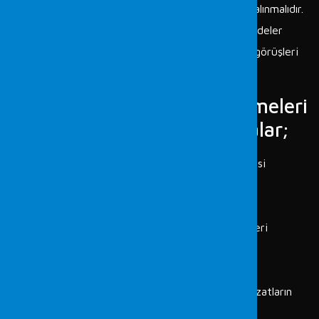
yürütülmeli, tüm ihtimaller ve kanıtlar tek tek ele alınmalıdır.
Fordefence bünyesinde HMK 293. ve CMK 67. maddeler
kapsamında iş sağlığı ve güvenliği ile alakalı uzman görüşleri
(mütalaası) hazırlanmaktadır.
İş sağlığı ve güvenliği incelemeleri
çerçevesinde yapılan çalışmalar;
Meydana gelen olayın teknik olarak incelenmesi
Kaza oluşum süreçlerin belirlenmesi
Kaza oluşumunda güvensiz koşulların etkileri
Kaza oluşumunda güvensiz davranışların etkileri
Kaza oluşumunda iş yeri ikliminin etkileri
Kaza tarihine göre mevzuatın belirlenmesi
İş kazasına sebep olan cihaz, makine ve teçhizatların
teknik olarak incelenmesi