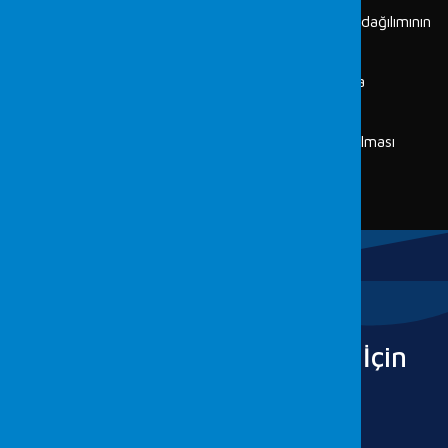
Meydana gelen kazalarda kusur oranlarının ve dağılımının
belirlenmesi
Varsa aynı kaza ile ilgili açılmış olan diğer dava
dosyalarının incelenmesi
Benzer kaza dosyalarının incelenmesi ve sunulması
Adli Bilimlerde Fordefence tarafından sağlanan ek
hizmetler
tıklayın.
Detaylı Bilgi İçin