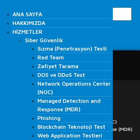
İçeriğe
Search
atla
ANA SAYFA
ANA SAYFA
HAKKIMIZDA
HAKKIMIZDA
HİZMETLER
HİZMETLER
Siber Güvenlik
Siber Güvenlik
Search
Sızma (Penetrasyon) Testi
Sızma (Penetrasyon) Testi
Red Team
Red Team
ANA SAYFA
Zafiyet Tarama
Zafiyet Tarama
HAKKIMIZDA
DOS ve DDoS Test
DOS ve DDoS Test
HİZMETLER
Network Operations Center
Network Operations Center
Siber Güvenlik
(NOC)
Sızma (Penetrasyon) Testi
(NOC)
Managed Detection and
Red Team
Managed Detection and
Response (MDR)
Zafiyet Tarama
Response (MDR)
DOS ve DDoS Test
Phishing
Phishing
Network Operations Center (NOC)
Blockchain Teknoloji Test
Blockchain Teknoloji Test
Managed Detection and Response (MDR)
Web Application Testleri
Web Application Testleri
Phishing