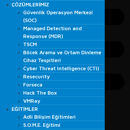
ÇÖZÜMLERİMİZ
ÇÖZÜMLERİMİZ
Güvenlik Operasyon Merkezi
Güvenlik Operasyon Merkezi
(SOC)
(SOC)
Managed Detection and
Managed Detection and
Response (MDR)
Response (MDR)
TSCM
TSCM
Böcek Arama ve Ortam Dinleme
Böcek Arama ve Ortam Dinleme
Cihaz Tespitleri
Cihaz Tespitleri
Cyber Threat Intelligence (CTI)
Cyber Threat Intelligence (CTI)
Resecurity
Resecurity
Forseca
Forseca
Hack The Box
Hack The Box
VMRay
VMRay
EĞİTİMLER
EĞİTİMLER
Adli Bilişim Eğitimleri
Adli Bilişim Eğitimleri
S.O.M.E. Eğitimi
S.O.M.E. Eğitimi
Veri Kurtarma Eğitimleri