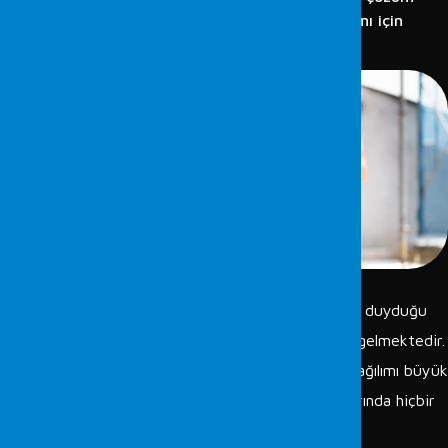
önerileri sunuyoruz. Güvenli ve sağlıklı bir iş ortamı için
destek sağlıyoruz.
Hukuk camiasının uzman görüşlerine en çok ihtiyaç duyduğu
konuların başına iş sağlığı ve güvenliği incelemeleri gelmektedir.
Yaşanan iş kazalarında kazanın oluş şekli ve kusur dağılımı büyük
önem arz etmektedir. İş sağlığı ve güvenliği davalarında hiçbir
hakkın kaybolmaması için teknik çalışmalar titizlikle