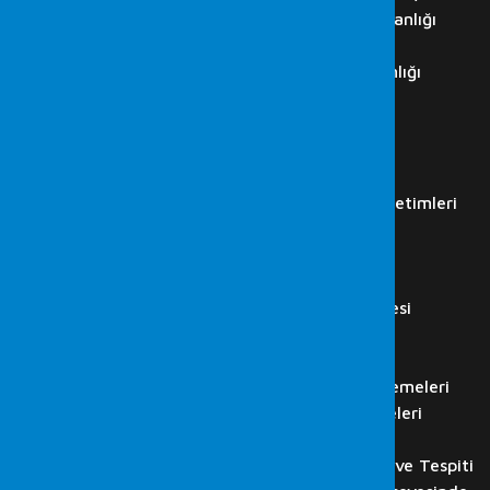
Cumhurbaşkanlığı Siber Güvenlik Başkanlığı
ISO 27001 Danışmanlıkları
ISO 27001 Denetim ve Danışmanlığı
İç Denetim Hizmetleri
K.V.K.K. Danışmanlığı
IT Audit
İş Akdi Sonlanan Çalışan…
Regülasyon Kurumları Simülasyon Denetimleri
LABORATUVAR
Adli Bilişim Hizmetleri
Bilgisayar İncelemesi
Cep Telefonu ve Tablet İncelemesi
Görüntü Kaydı Analizi
Ses Kaydı Analizi
HTS, CGNAT, GPRS ve Baz İncelemeleri
Flash Disk, Hafıza Kartı İncelemeleri
Bilişim Suçlarında Adli Bilişim
Web Sitesi, E-posta İncelenmesi ve Tespiti