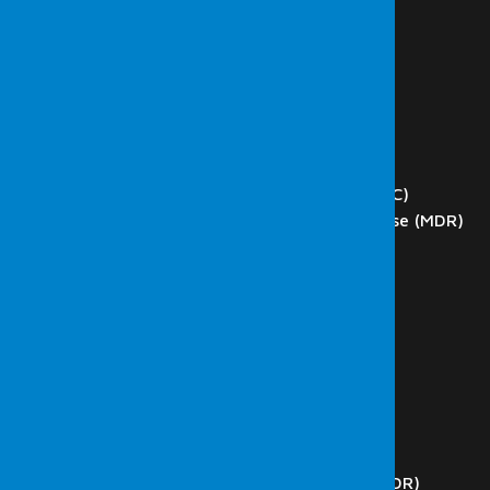
HAKKIMIZDA
HİZMETLER
Siber Güvenlik
Sızma (Penetrasyon) Testi
Red Team
Zafiyet Tarama
DOS ve DDoS Test
Network Operations Center (NOC)
Managed Detection and Response (MDR)
Phishing
Blockchain Teknoloji Test
Web Application Testleri
SCADA Testleri
İç Ağ Testleri
Dış Ağ Testleri
Kablosuz Ağ Testleri
Kod Analizi
Güvenlik Operasyon Merkezi (SOC)
Managed Detection and Response (MDR)