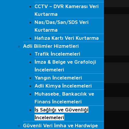
CCTV – DVR Kamerası Veri
VMRay
CCTV – DVR Kamerası Veri
EĞİTİMLER
Kurtarma
Kurtarma
Adli Bilişim Eğitimleri
Nas/Das/San/SDS Veri
Nas/Das/San/SDS Veri
S.O.M.E. Eğitimi
Kurtarma
Kurtarma
Veri Kurtarma Eğitimleri
Hafıza Kartı Veri Kurtarma
Hafıza Kartı Veri Kurtarma
Bilgi Güvenliği Farkındalığı Eğitimi
Adli Bilimler Hizmetleri
Beyaz Şapkalı Hacker Eğitimleri
Adli Bilimler Hizmetleri
Trafik İncelemeleri
Ağ Güvenliği Eğitimleri
Trafik İncelemeleri
İmza & Belge ve Grafoloji
BLOG
İmza & Belge ve Grafoloji
Blog
İncelemeleri
İncelemeleri
Haberler
Yangın İncelemeleri
Yangın İncelemeleri
Medyada Fordefence
Adli Kimya İncelemeleri
Adli Kimya İncelemeleri
İLETİŞİM
Muhasebe, Bankacılık ve
Muhasebe, Bankacılık ve
Finans İncelemeleri
Finans İncelemeleri
İş Sağlığı ve Güvenliği
İş Sağlığı ve Güvenliği
İncelemeleri
İncelemeleri
Güvenli Veri İmha ve Hardwipe
Güvenli Veri İmha ve Hardwipe