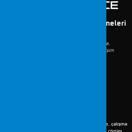
İş Sağlığı ve Güvenliği İncelemeleri
Tüm dijital delillerin tespitleri; uluslararası
standartlardaki adli bilişim laboratuvarımızda,
konusunda yılların tecrübesine sahip adli bilişim
mühendislerimiz tarafından, güvenilir ve
denetlenebilir şekilde yapılarak, Türk hukuk
sistemi ile uyumlu şekilde raporlanmaktadır.
İŞ SAĞLIĞI VE
GÜVENLIĞI
İNCELEMELERI
İş sağlığı ve güvenliği incelemeleri hizmetlerimizle, çalışma
ortamlarını analiz ederek riskleri tespit ediyor ve çözüm