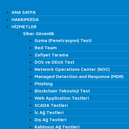
İçeriğe
Search
atla
ANA SAYFA
ANA SAYFA
HAKKIMIZDA
HAKKIMIZDA
HİZMETLER
HİZMETLER
Siber Güvenlik
Siber Güvenlik
Search
Sızma (Penetrasyon) Testi
Sızma (Penetrasyon) Testi
Red Team
Red Team
Zafiyet Tarama
Zafiyet Tarama
DOS ve DDoS Test
DOS ve DDoS Test
Network Operations Center (NOC)
Network Operations Center (NOC)
Managed Detection and Response (MDR)
Managed Detection and Response (MDR)
Phishing
Phishing
Blockchain Teknoloji Test
Blockchain Teknoloji Test
Web Application Testleri
Web Application Testleri
SCADA Testleri
SCADA Testleri
ANA SAYFA
İç Ağ Testleri
İç Ağ Testleri
HAKKIMIZDA
Dış Ağ Testleri
Dış Ağ Testleri
HİZMETLER
Kablosuz Ağ Testleri
Kablosuz Ağ Testleri