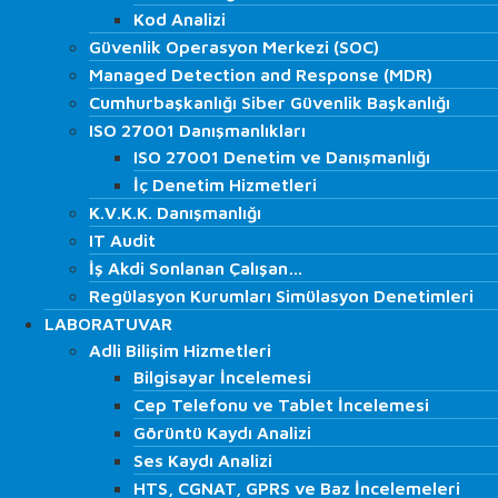
Siber Güvenlik
Kod Analizi
Kod Analizi
Sızma (Penetrasyon) Testi
Güvenlik Operasyon Merkezi (SOC)
Güvenlik Operasyon Merkezi (SOC)
Red Team
Managed Detection and Response (MDR)
Managed Detection and Response (MDR)
Zafiyet Tarama
Cumhurbaşkanlığı Siber Güvenlik Başkanlığı
Cumhurbaşkanlığı Siber Güvenlik Başkanlığı
DOS ve DDoS Test
ISO 27001 Danışmanlıkları
ISO 27001 Danışmanlıkları
Network Operations Center (NOC)
ISO 27001 Denetim ve Danışmanlığı
ISO 27001 Denetim ve Danışmanlığı
Managed Detection and Response (MDR)
İç Denetim Hizmetleri
İç Denetim Hizmetleri
Phishing
K.V.K.K. Danışmanlığı
K.V.K.K. Danışmanlığı
Blockchain Teknoloji Test
IT Audit
IT Audit
Web Application Testleri
İş Akdi Sonlanan Çalışan…
İş Akdi Sonlanan Çalışan…
SCADA Testleri
Regülasyon Kurumları Simülasyon Denetimleri
Regülasyon Kurumları Simülasyon Denetimleri
İç Ağ Testleri
LABORATUVAR
LABORATUVAR
Dış Ağ Testleri
Adli Bilişim Hizmetleri
Adli Bilişim Hizmetleri
Kablosuz Ağ Testleri
Bilgisayar İncelemesi
Bilgisayar İncelemesi
Kod Analizi
Cep Telefonu ve Tablet İncelemesi
Cep Telefonu ve Tablet İncelemesi
Güvenlik Operasyon Merkezi (SOC)
Görüntü Kaydı Analizi
Görüntü Kaydı Analizi
Managed Detection and Response (MDR)
Ses Kaydı Analizi
Ses Kaydı Analizi
Cumhurbaşkanlığı Siber Güvenlik Başkanlığı
HTS, CGNAT, GPRS ve Baz İncelemeleri
ISO 27001 Danışmanlıkları
HTS, CGNAT, GPRS ve Baz İncelemeleri