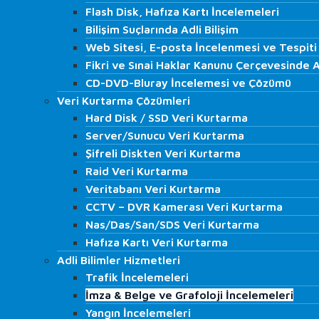
ISO 27001 Denetim ve Danışmanlığı
Flash Disk, Hafıza Kartı İncelemeleri
Flash Disk, Hafıza Kartı İncelemeleri
İç Denetim Hizmetleri
Bilişim Suçlarında Adli Bilişim
Bilişim Suçlarında Adli Bilişim
K.V.K.K. Danışmanlığı
Web Sitesi, E-posta İncelenmesi ve Tespiti
Web Sitesi, E-posta İncelenmesi ve Tespiti
IT Audit
Fikri ve Sınai Haklar Kanunu Çerçevesinde Ad
Fikri ve Sınai Haklar Kanunu Çerçevesinde Ad
İş Akdi Sonlanan Çalışan…
CD-DVD-Bluray İncelemesi ve Çözümü
CD-DVD-Bluray İncelemesi ve Çözümü
Regülasyon Kurumları Simülasyon Denetimleri
Veri Kurtarma Çözümleri
Veri Kurtarma Çözümleri
LABORATUVAR
Hard Disk / SSD Veri Kurtarma
Hard Disk / SSD Veri Kurtarma
Adli Bilişim Hizmetleri
Server/Sunucu Veri Kurtarma
Server/Sunucu Veri Kurtarma
Bilgisayar İncelemesi
Şifreli Diskten Veri Kurtarma
Şifreli Diskten Veri Kurtarma
Cep Telefonu ve Tablet İncelemesi
Raid Veri Kurtarma
Raid Veri Kurtarma
Görüntü Kaydı Analizi
Veritabanı Veri Kurtarma
Veritabanı Veri Kurtarma
Ses Kaydı Analizi
CCTV – DVR Kamerası Veri Kurtarma
CCTV – DVR Kamerası Veri Kurtarma
HTS, CGNAT, GPRS ve Baz İncelemeleri
Nas/Das/San/SDS Veri Kurtarma
Nas/Das/San/SDS Veri Kurtarma
Flash Disk, Hafıza Kartı İncelemeleri
Hafıza Kartı Veri Kurtarma
Hafıza Kartı Veri Kurtarma
Bilişim Suçlarında Adli Bilişim
Adli Bilimler Hizmetleri
Adli Bilimler Hizmetleri
Web Sitesi, E-posta İncelenmesi ve Tespiti
Trafik İncelemeleri
Trafik İncelemeleri
Fikri ve Sınai Haklar Kanunu Çerçevesinde Adl
İmza & Belge ve Grafoloji İncelemeleri
İmza & Belge ve Grafoloji İncelemeleri
CD-DVD-Bluray İncelemesi ve Çözümü
Yangın İncelemeleri
Yangın İncelemeleri