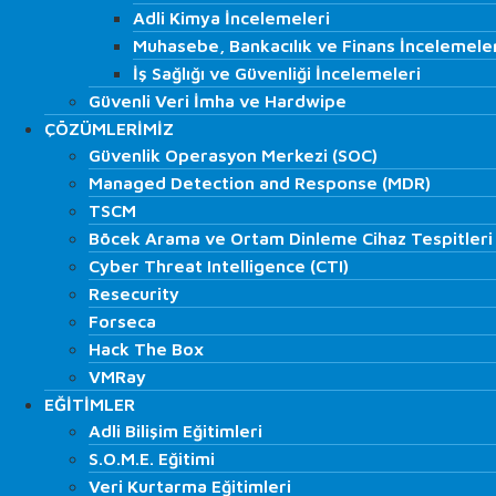
Veri Kurtarma Çözümleri
Adli Kimya İncelemeleri
Adli Kimya İncelemeleri
Hard Disk / SSD Veri Kurtarma
Muhasebe, Bankacılık ve Finans İncelemele
Muhasebe, Bankacılık ve Finans İncelemele
Server/Sunucu Veri Kurtarma
İş Sağlığı ve Güvenliği İncelemeleri
İş Sağlığı ve Güvenliği İncelemeleri
Şifreli Diskten Veri Kurtarma
Güvenli Veri İmha ve Hardwipe
Güvenli Veri İmha ve Hardwipe
Raid Veri Kurtarma
ÇÖZÜMLERİMİZ
ÇÖZÜMLERİMİZ
Veritabanı Veri Kurtarma
Güvenlik Operasyon Merkezi (SOC)
Güvenlik Operasyon Merkezi (SOC)
CCTV – DVR Kamerası Veri Kurtarma
Managed Detection and Response (MDR)
Managed Detection and Response (MDR)
Nas/Das/San/SDS Veri Kurtarma
TSCM
TSCM
Hafıza Kartı Veri Kurtarma
Böcek Arama ve Ortam Dinleme Cihaz Tespitleri
Adli Bilimler Hizmetleri
Böcek Arama ve Ortam Dinleme Cihaz Tespitleri
Cyber Threat Intelligence (CTI)
Trafik İncelemeleri
Cyber Threat Intelligence (CTI)
İmza & Belge ve Grafoloji İncelemeleri
Resecurity
Resecurity
Yangın İncelemeleri
Forseca
Forseca
Adli Kimya İncelemeleri
Hack The Box
Hack The Box
Muhasebe, Bankacılık ve Finans İncelemeleri
VMRay
VMRay
İş Sağlığı ve Güvenliği İncelemeleri
EĞİTİMLER
EĞİTİMLER
Güvenli Veri İmha ve Hardwipe
Adli Bilişim Eğitimleri
Adli Bilişim Eğitimleri
ÇÖZÜMLERİMİZ
S.O.M.E. Eğitimi
S.O.M.E. Eğitimi
Güvenlik Operasyon Merkezi (SOC)
Veri Kurtarma Eğitimleri
Veri Kurtarma Eğitimleri