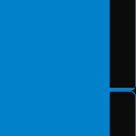
K.V.K.K. Danışmanlığı
DETAY