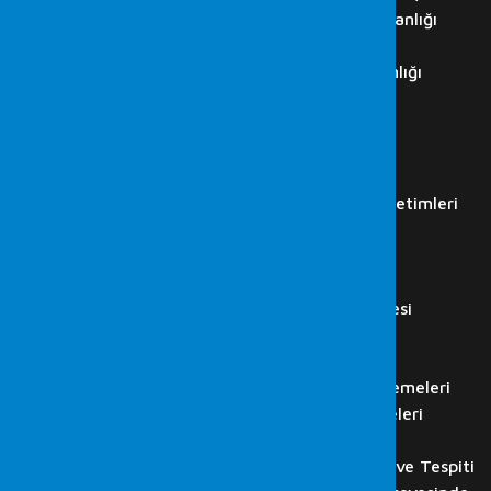
Cumhurbaşkanlığı Siber Güvenlik Başkanlığı
ISO 27001 Danışmanlıkları
ISO 27001 Denetim ve Danışmanlığı
İç Denetim Hizmetleri
K.V.K.K. Danışmanlığı
IT Audit
İş Akdi Sonlanan Çalışan…
Regülasyon Kurumları Simülasyon Denetimleri
LABORATUVAR
Adli Bilişim Hizmetleri
Bilgisayar İncelemesi
Cep Telefonu ve Tablet İncelemesi
Görüntü Kaydı Analizi
Ses Kaydı Analizi
HTS, CGNAT, GPRS ve Baz İncelemeleri
Flash Disk, Hafıza Kartı İncelemeleri
Bilişim Suçlarında Adli Bilişim
Web Sitesi, E-posta İncelenmesi ve Tespiti