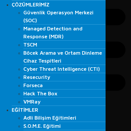
ÇÖZÜMLERİMİZ
ÇÖZÜMLERİMİZ
Güvenlik Operasyon Merkezi
Güvenlik Operasyon Merkezi
(SOC)
(SOC)
Managed Detection and
Managed Detection and
Response (MDR)
Response (MDR)
TSCM
TSCM
Böcek Arama ve Ortam Dinleme
Böcek Arama ve Ortam Dinleme
Cihaz Tespitleri
Cihaz Tespitleri
Cyber Threat Intelligence (CTI)
Cyber Threat Intelligence (CTI)
Resecurity
Resecurity
Forseca
Forseca
Hack The Box
Hack The Box
VMRay
VMRay
EĞİTİMLER
EĞİTİMLER
Adli Bilişim Eğitimleri
Adli Bilişim Eğitimleri
S.O.M.E. Eğitimi
S.O.M.E. Eğitimi
Veri Kurtarma Eğitimleri