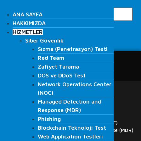
İçeriğe
Search
atla
ANA SAYFA
ANA SAYFA
HAKKIMIZDA
HAKKIMIZDA
HİZMETLER
HİZMETLER
Siber Güvenlik
Siber Güvenlik
Search
Sızma (Penetrasyon) Testi
Sızma (Penetrasyon) Testi
Red Team
Red Team
ANA SAYFA
Zafiyet Tarama
Zafiyet Tarama
HAKKIMIZDA
DOS ve DDoS Test
DOS ve DDoS Test
HİZMETLER
Network Operations Center
Network Operations Center
Siber Güvenlik
(NOC)
Sızma (Penetrasyon) Testi
(NOC)
Managed Detection and
Red Team
Managed Detection and
Response (MDR)
Zafiyet Tarama
Response (MDR)
DOS ve DDoS Test
Phishing
Phishing
Network Operations Center (NOC)
Blockchain Teknoloji Test
Blockchain Teknoloji Test
Managed Detection and Response (MDR)
Web Application Testleri
Web Application Testleri
Phishing