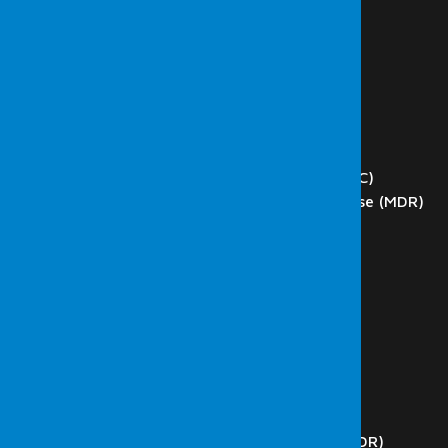
HAKKIMIZDA
HİZMETLER
Siber Güvenlik
Sızma (Penetrasyon) Testi
Red Team
Zafiyet Tarama
DOS ve DDoS Test
Network Operations Center (NOC)
Managed Detection and Response (MDR)
Phishing
Blockchain Teknoloji Test
Web Application Testleri
SCADA Testleri
İç Ağ Testleri
Dış Ağ Testleri
Kablosuz Ağ Testleri
Kod Analizi
Güvenlik Operasyon Merkezi (SOC)
Managed Detection and Response (MDR)