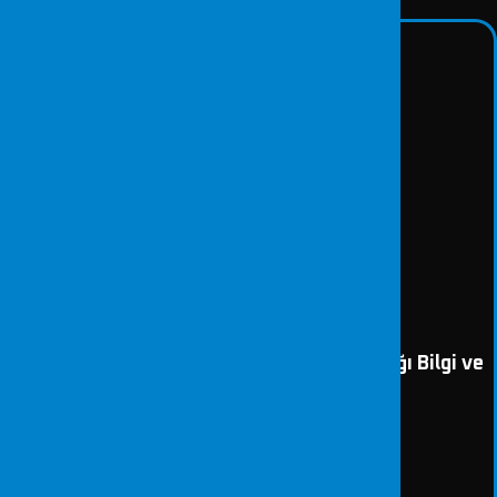
Cumhurbaşkanlığı Siber Güvenlik Başkanlığı Bilgi ve
İletişim Güvenliği
DETAY