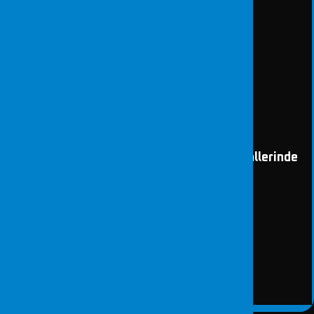
İş Akdi Sonlanan Çalışanın Dijital Materyallerinde
İnceleme
DETAY