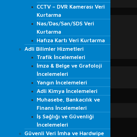
CCTV – DVR Kamerası Veri
VMRay
CCTV – DVR Kamerası Veri
EĞİTİMLER
Kurtarma
Kurtarma
Adli Bilişim Eğitimleri
Nas/Das/San/SDS Veri
Nas/Das/San/SDS Veri
S.O.M.E. Eğitimi
Kurtarma
Kurtarma
Veri Kurtarma Eğitimleri
Hafıza Kartı Veri Kurtarma
Hafıza Kartı Veri Kurtarma
Bilgi Güvenliği Farkındalığı Eğitimi
Adli Bilimler Hizmetleri
Beyaz Şapkalı Hacker Eğitimleri
Adli Bilimler Hizmetleri
Trafik İncelemeleri
Ağ Güvenliği Eğitimleri
Trafik İncelemeleri
İmza & Belge ve Grafoloji
BLOG
İmza & Belge ve Grafoloji
Blog
İncelemeleri
İncelemeleri
Haberler
Yangın İncelemeleri
Yangın İncelemeleri
Medyada Fordefence
Adli Kimya İncelemeleri
Adli Kimya İncelemeleri
İLETİŞİM
Muhasebe, Bankacılık ve
Muhasebe, Bankacılık ve
Finans İncelemeleri
Finans İncelemeleri
İş Sağlığı ve Güvenliği
İş Sağlığı ve Güvenliği
İncelemeleri
İncelemeleri
Güvenli Veri İmha ve Hardwipe
Güvenli Veri İmha ve Hardwipe