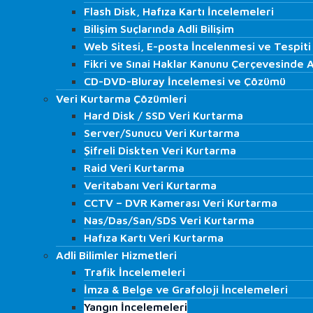
ISO 27001 Denetim ve Danışmanlığı
Flash Disk, Hafıza Kartı İncelemeleri
Flash Disk, Hafıza Kartı İncelemeleri
İç Denetim Hizmetleri
Bilişim Suçlarında Adli Bilişim
Bilişim Suçlarında Adli Bilişim
K.V.K.K. Danışmanlığı
Web Sitesi, E-posta İncelenmesi ve Tespiti
Web Sitesi, E-posta İncelenmesi ve Tespiti
IT Audit
Fikri ve Sınai Haklar Kanunu Çerçevesinde Ad
Fikri ve Sınai Haklar Kanunu Çerçevesinde Ad
İş Akdi Sonlanan Çalışan…
CD-DVD-Bluray İncelemesi ve Çözümü
CD-DVD-Bluray İncelemesi ve Çözümü
Regülasyon Kurumları Simülasyon Denetimleri
Veri Kurtarma Çözümleri
Veri Kurtarma Çözümleri
LABORATUVAR
Hard Disk / SSD Veri Kurtarma
Hard Disk / SSD Veri Kurtarma
Adli Bilişim Hizmetleri
Server/Sunucu Veri Kurtarma
Server/Sunucu Veri Kurtarma
Bilgisayar İncelemesi
Şifreli Diskten Veri Kurtarma
Şifreli Diskten Veri Kurtarma
Cep Telefonu ve Tablet İncelemesi
Raid Veri Kurtarma
Raid Veri Kurtarma
Görüntü Kaydı Analizi
Veritabanı Veri Kurtarma
Veritabanı Veri Kurtarma
Ses Kaydı Analizi
CCTV – DVR Kamerası Veri Kurtarma
CCTV – DVR Kamerası Veri Kurtarma
HTS, CGNAT, GPRS ve Baz İncelemeleri
Nas/Das/San/SDS Veri Kurtarma
Nas/Das/San/SDS Veri Kurtarma
Flash Disk, Hafıza Kartı İncelemeleri
Hafıza Kartı Veri Kurtarma
Hafıza Kartı Veri Kurtarma
Bilişim Suçlarında Adli Bilişim
Adli Bilimler Hizmetleri
Adli Bilimler Hizmetleri
Web Sitesi, E-posta İncelenmesi ve Tespiti
Trafik İncelemeleri
Trafik İncelemeleri
Fikri ve Sınai Haklar Kanunu Çerçevesinde Adl
İmza & Belge ve Grafoloji İncelemeleri
İmza & Belge ve Grafoloji İncelemeleri
CD-DVD-Bluray İncelemesi ve Çözümü
Yangın İncelemeleri
Yangın İncelemeleri