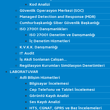
Siber Güvenlik
Kod Analizi
Kod Analizi
Sızma (Penetrasyon) Testi
Güvenlik Operasyon Merkezi (SOC)
Güvenlik Operasyon Merkezi (SOC)
Red Team
Managed Detection and Response (MDR)
Managed Detection and Response (MDR)
Zafiyet Tarama
Cumhurbaşkanlığı Siber Güvenlik Başkanlığı
Cumhurbaşkanlığı Siber Güvenlik Başkanlığı
DOS ve DDoS Test
ISO 27001 Danışmanlıkları
ISO 27001 Danışmanlıkları
Network Operations Center (NOC)
ISO 27001 Denetim ve Danışmanlığı
ISO 27001 Denetim ve Danışmanlığı
Managed Detection and Response (MDR)
İç Denetim Hizmetleri
İç Denetim Hizmetleri
Phishing
K.V.K.K. Danışmanlığı
K.V.K.K. Danışmanlığı
Blockchain Teknoloji Test
IT Audit
IT Audit
Web Application Testleri
İş Akdi Sonlanan Çalışan…
İş Akdi Sonlanan Çalışan…
SCADA Testleri
Regülasyon Kurumları Simülasyon Denetimleri
Regülasyon Kurumları Simülasyon Denetimleri
İç Ağ Testleri
LABORATUVAR
LABORATUVAR
Dış Ağ Testleri
Adli Bilişim Hizmetleri
Adli Bilişim Hizmetleri
Kablosuz Ağ Testleri
Bilgisayar İncelemesi
Bilgisayar İncelemesi
Kod Analizi
Cep Telefonu ve Tablet İncelemesi
Cep Telefonu ve Tablet İncelemesi
Güvenlik Operasyon Merkezi (SOC)
Görüntü Kaydı Analizi
Görüntü Kaydı Analizi
Managed Detection and Response (MDR)
Ses Kaydı Analizi
Ses Kaydı Analizi
Cumhurbaşkanlığı Siber Güvenlik Başkanlığı
HTS, CGNAT, GPRS ve Baz İncelemeleri
ISO 27001 Danışmanlıkları
HTS, CGNAT, GPRS ve Baz İncelemeleri