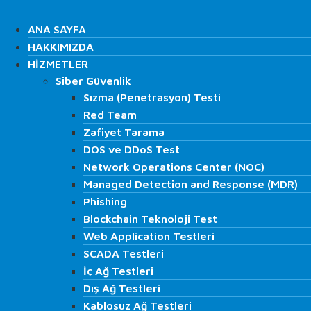
İçeriğe
Search
atla
ANA SAYFA
ANA SAYFA
HAKKIMIZDA
HAKKIMIZDA
HİZMETLER
HİZMETLER
Siber Güvenlik
Siber Güvenlik
Search
Sızma (Penetrasyon) Testi
Sızma (Penetrasyon) Testi
Red Team
Red Team
Zafiyet Tarama
Zafiyet Tarama
DOS ve DDoS Test
DOS ve DDoS Test
Network Operations Center (NOC)
Network Operations Center (NOC)
Managed Detection and Response (MDR)
Managed Detection and Response (MDR)
Phishing
Phishing
Blockchain Teknoloji Test
Blockchain Teknoloji Test
Web Application Testleri
Web Application Testleri
SCADA Testleri
SCADA Testleri
ANA SAYFA
İç Ağ Testleri
İç Ağ Testleri
HAKKIMIZDA
Dış Ağ Testleri
Dış Ağ Testleri
HİZMETLER
Kablosuz Ağ Testleri
Kablosuz Ağ Testleri