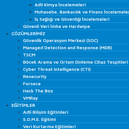
Veri Kurtarma Çözümleri
Adli Kimya İncelemeleri
Adli Kimya İncelemeleri
Hard Disk / SSD Veri Kurtarma
Muhasebe, Bankacılık ve Finans İncelemele
Muhasebe, Bankacılık ve Finans İncelemele
Server/Sunucu Veri Kurtarma
İş Sağlığı ve Güvenliği İncelemeleri
İş Sağlığı ve Güvenliği İncelemeleri
Şifreli Diskten Veri Kurtarma
Güvenli Veri İmha ve Hardwipe
Güvenli Veri İmha ve Hardwipe
Raid Veri Kurtarma
ÇÖZÜMLERİMİZ
ÇÖZÜMLERİMİZ
Veritabanı Veri Kurtarma
Güvenlik Operasyon Merkezi (SOC)
Güvenlik Operasyon Merkezi (SOC)
CCTV – DVR Kamerası Veri Kurtarma
Managed Detection and Response (MDR)
Managed Detection and Response (MDR)
Nas/Das/San/SDS Veri Kurtarma
TSCM
TSCM
Hafıza Kartı Veri Kurtarma
Böcek Arama ve Ortam Dinleme Cihaz Tespitleri
Adli Bilimler Hizmetleri
Böcek Arama ve Ortam Dinleme Cihaz Tespitleri
Cyber Threat Intelligence (CTI)
Trafik İncelemeleri
Cyber Threat Intelligence (CTI)
İmza & Belge ve Grafoloji İncelemeleri
Resecurity
Resecurity
Yangın İncelemeleri
Forseca
Forseca
Adli Kimya İncelemeleri
Hack The Box
Hack The Box
Muhasebe, Bankacılık ve Finans İncelemeleri
VMRay
VMRay
İş Sağlığı ve Güvenliği İncelemeleri
EĞİTİMLER
EĞİTİMLER
Güvenli Veri İmha ve Hardwipe
Adli Bilişim Eğitimleri
Adli Bilişim Eğitimleri
ÇÖZÜMLERİMİZ
S.O.M.E. Eğitimi
S.O.M.E. Eğitimi
Güvenlik Operasyon Merkezi (SOC)
Veri Kurtarma Eğitimleri
Veri Kurtarma Eğitimleri