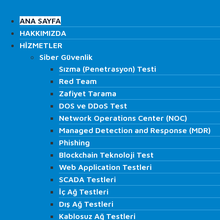
İçeriğe
Search
atla
ANA SAYFA
ANA SAYFA
HAKKIMIZDA
HAKKIMIZDA
HİZMETLER
HİZMETLER
Siber Güvenlik
Siber Güvenlik
Search
Sızma (Penetrasyon) Testi
Sızma (Penetrasyon) Testi
Red Team
Red Team
Zafiyet Tarama
Zafiyet Tarama
DOS ve DDoS Test
DOS ve DDoS Test
Network Operations Center (NOC)
Network Operations Center (NOC)
Managed Detection and Response (MDR)
Managed Detection and Response (MDR)
Phishing
Phishing
Blockchain Teknoloji Test
Blockchain Teknoloji Test
Web Application Testleri
Web Application Testleri
SCADA Testleri
SCADA Testleri
ANA SAYFA
İç Ağ Testleri
İç Ağ Testleri
HAKKIMIZDA
Dış Ağ Testleri
Dış Ağ Testleri
HİZMETLER
Kablosuz Ağ Testleri
Kablosuz Ağ Testleri