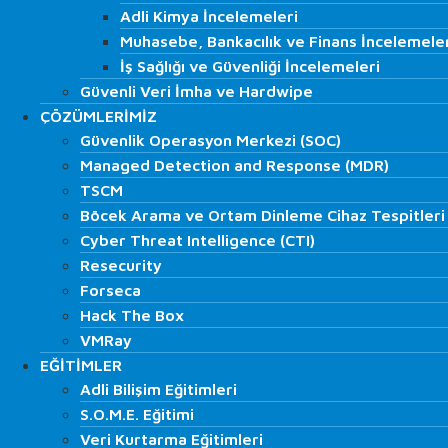
Veri Kurtarma Çözümleri
Adli Kimya İncelemeleri
Adli Kimya İncelemeleri
Hard Disk / SSD Veri Kurtarma
Muhasebe, Bankacılık ve Finans İncelemele
Muhasebe, Bankacılık ve Finans İncelemele
Server/Sunucu Veri Kurtarma
İş Sağlığı ve Güvenliği İncelemeleri
İş Sağlığı ve Güvenliği İncelemeleri
Şifreli Diskten Veri Kurtarma
Güvenli Veri İmha ve Hardwipe
Güvenli Veri İmha ve Hardwipe
Raid Veri Kurtarma
ÇÖZÜMLERİMİZ
ÇÖZÜMLERİMİZ
Veritabanı Veri Kurtarma
Güvenlik Operasyon Merkezi (SOC)
Güvenlik Operasyon Merkezi (SOC)
CCTV – DVR Kamerası Veri Kurtarma
Managed Detection and Response (MDR)
Managed Detection and Response (MDR)
Nas/Das/San/SDS Veri Kurtarma
TSCM
TSCM
Hafıza Kartı Veri Kurtarma
Böcek Arama ve Ortam Dinleme Cihaz Tespitleri
Adli Bilimler Hizmetleri
Böcek Arama ve Ortam Dinleme Cihaz Tespitleri
Cyber Threat Intelligence (CTI)
Trafik İncelemeleri
Cyber Threat Intelligence (CTI)
İmza & Belge ve Grafoloji İncelemeleri
Resecurity
Resecurity
Yangın İncelemeleri
Forseca
Forseca
Adli Kimya İncelemeleri
Hack The Box
Hack The Box
Muhasebe, Bankacılık ve Finans İncelemeleri
VMRay
VMRay
İş Sağlığı ve Güvenliği İncelemeleri
EĞİTİMLER
EĞİTİMLER
Güvenli Veri İmha ve Hardwipe
Adli Bilişim Eğitimleri
Adli Bilişim Eğitimleri
ÇÖZÜMLERİMİZ
S.O.M.E. Eğitimi
S.O.M.E. Eğitimi
Güvenlik Operasyon Merkezi (SOC)
Veri Kurtarma Eğitimleri
Veri Kurtarma Eğitimleri