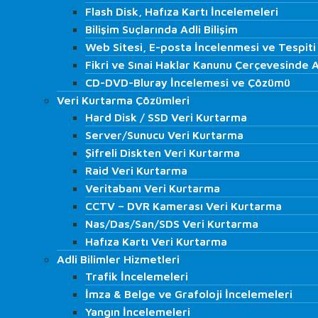
ISO 27001 Denetim ve Danışmanlığı
Flash Disk, Hafıza Kartı İncelemeleri
Flash Disk, Hafıza Kartı İncelemeleri
İç Denetim Hizmetleri
Bilişim Suçlarında Adli Bilişim
Bilişim Suçlarında Adli Bilişim
K.V.K.K. Danışmanlığı
Web Sitesi, E-posta İncelenmesi ve Tespiti
Web Sitesi, E-posta İncelenmesi ve Tespiti
IT Audit
Fikri ve Sınai Haklar Kanunu Çerçevesinde Ad
Fikri ve Sınai Haklar Kanunu Çerçevesinde Ad
İş Akdi Sonlanan Çalışan…
CD-DVD-Bluray İncelemesi ve Çözümü
CD-DVD-Bluray İncelemesi ve Çözümü
Regülasyon Kurumları Simülasyon Denetimleri
Veri Kurtarma Çözümleri
Veri Kurtarma Çözümleri
LABORATUVAR
Hard Disk / SSD Veri Kurtarma
Hard Disk / SSD Veri Kurtarma
Adli Bilişim Hizmetleri
Server/Sunucu Veri Kurtarma
Server/Sunucu Veri Kurtarma
Bilgisayar İncelemesi
Şifreli Diskten Veri Kurtarma
Şifreli Diskten Veri Kurtarma
Cep Telefonu ve Tablet İncelemesi
Raid Veri Kurtarma
Raid Veri Kurtarma
Görüntü Kaydı Analizi
Veritabanı Veri Kurtarma
Veritabanı Veri Kurtarma
Ses Kaydı Analizi
CCTV – DVR Kamerası Veri Kurtarma
CCTV – DVR Kamerası Veri Kurtarma
HTS, CGNAT, GPRS ve Baz İncelemeleri
Nas/Das/San/SDS Veri Kurtarma
Nas/Das/San/SDS Veri Kurtarma
Flash Disk, Hafıza Kartı İncelemeleri
Hafıza Kartı Veri Kurtarma
Hafıza Kartı Veri Kurtarma
Bilişim Suçlarında Adli Bilişim
Adli Bilimler Hizmetleri
Adli Bilimler Hizmetleri
Web Sitesi, E-posta İncelenmesi ve Tespiti
Trafik İncelemeleri
Trafik İncelemeleri
Fikri ve Sınai Haklar Kanunu Çerçevesinde Adl
İmza & Belge ve Grafoloji İncelemeleri
İmza & Belge ve Grafoloji İncelemeleri
CD-DVD-Bluray İncelemesi ve Çözümü
Yangın İncelemeleri
Yangın İncelemeleri