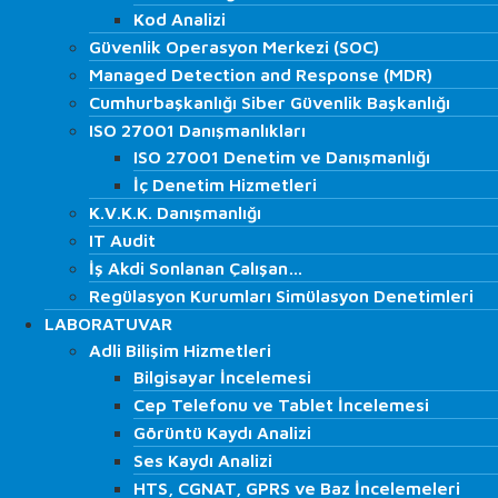
Siber Güvenlik
Kod Analizi
Kod Analizi
Sızma (Penetrasyon) Testi
Güvenlik Operasyon Merkezi (SOC)
Güvenlik Operasyon Merkezi (SOC)
Red Team
Managed Detection and Response (MDR)
Managed Detection and Response (MDR)
Zafiyet Tarama
Cumhurbaşkanlığı Siber Güvenlik Başkanlığı
Cumhurbaşkanlığı Siber Güvenlik Başkanlığı
DOS ve DDoS Test
ISO 27001 Danışmanlıkları
ISO 27001 Danışmanlıkları
Network Operations Center (NOC)
ISO 27001 Denetim ve Danışmanlığı
ISO 27001 Denetim ve Danışmanlığı
Managed Detection and Response (MDR)
İç Denetim Hizmetleri
İç Denetim Hizmetleri
Phishing
K.V.K.K. Danışmanlığı
K.V.K.K. Danışmanlığı
Blockchain Teknoloji Test
IT Audit
IT Audit
Web Application Testleri
İş Akdi Sonlanan Çalışan…
İş Akdi Sonlanan Çalışan…
SCADA Testleri
Regülasyon Kurumları Simülasyon Denetimleri
Regülasyon Kurumları Simülasyon Denetimleri
İç Ağ Testleri
LABORATUVAR
LABORATUVAR
Dış Ağ Testleri
Adli Bilişim Hizmetleri
Adli Bilişim Hizmetleri
Kablosuz Ağ Testleri
Bilgisayar İncelemesi
Bilgisayar İncelemesi
Kod Analizi
Cep Telefonu ve Tablet İncelemesi
Cep Telefonu ve Tablet İncelemesi
Güvenlik Operasyon Merkezi (SOC)
Görüntü Kaydı Analizi
Görüntü Kaydı Analizi
Managed Detection and Response (MDR)
Ses Kaydı Analizi
Ses Kaydı Analizi
Cumhurbaşkanlığı Siber Güvenlik Başkanlığı
HTS, CGNAT, GPRS ve Baz İncelemeleri
ISO 27001 Danışmanlıkları
HTS, CGNAT, GPRS ve Baz İncelemeleri