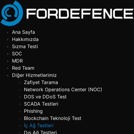
İçeriğe
atla
Ana Sayfa
Hakkımızda
Sızma Testi
SOC
MDR
Red Team
Diğer Hizmetlerimiz
Zafiyet Tarama
Network Operations Center (NOC)
DOS ve DDoS Test
SCADA Testleri
Phishing
Blockchain Teknoloji Test
İç Ağ Testleri
Dış Ağ Testleri