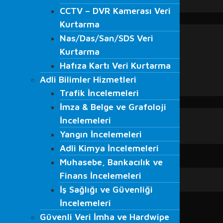
CCTV – DVR Kamerası Veri
VMRay
CCTV – DVR Kamerası Veri
EĞİTİMLER
Kurtarma
Kurtarma
Adli Bilişim Eğitimleri
Nas/Das/San/SDS Veri
Nas/Das/San/SDS Veri
S.O.M.E. Eğitimi
Kurtarma
Kurtarma
Veri Kurtarma Eğitimleri
Hafıza Kartı Veri Kurtarma
Hafıza Kartı Veri Kurtarma
Bilgi Güvenliği Farkındalığı Eğitimi
Adli Bilimler Hizmetleri
Beyaz Şapkalı Hacker Eğitimleri
Adli Bilimler Hizmetleri
Trafik İncelemeleri
Ağ Güvenliği Eğitimleri
Trafik İncelemeleri
İmza & Belge ve Grafoloji
BLOG
İmza & Belge ve Grafoloji
Blog
İncelemeleri
İncelemeleri
Haberler
Yangın İncelemeleri
Yangın İncelemeleri
Medyada Fordefence
Adli Kimya İncelemeleri
Adli Kimya İncelemeleri
İLETİŞİM
Muhasebe, Bankacılık ve
Muhasebe, Bankacılık ve
Finans İncelemeleri
Finans İncelemeleri
İş Sağlığı ve Güvenliği
İş Sağlığı ve Güvenliği
İncelemeleri
İncelemeleri
Güvenli Veri İmha ve Hardwipe
Güvenli Veri İmha ve Hardwipe