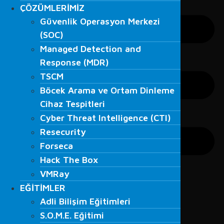
ÇÖZÜMLERİMİZ
ÇÖZÜMLERİMİZ
Güvenlik Operasyon Merkezi
Güvenlik Operasyon Merkezi
(SOC)
(SOC)
Managed Detection and
Managed Detection and
Response (MDR)
Response (MDR)
TSCM
TSCM
Böcek Arama ve Ortam Dinleme
Böcek Arama ve Ortam Dinleme
Cihaz Tespitleri
Cihaz Tespitleri
Cyber Threat Intelligence (CTI)
Cyber Threat Intelligence (CTI)
Resecurity
Resecurity
Forseca
Forseca
Hack The Box
Hack The Box
VMRay
VMRay
EĞİTİMLER
EĞİTİMLER
Adli Bilişim Eğitimleri
Adli Bilişim Eğitimleri
S.O.M.E. Eğitimi
S.O.M.E. Eğitimi
Veri Kurtarma Eğitimleri