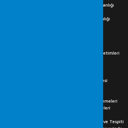
Cumhurbaşkanlığı Siber Güvenlik Başkanlığı
ISO 27001 Danışmanlıkları
ISO 27001 Denetim ve Danışmanlığı
İç Denetim Hizmetleri
K.V.K.K. Danışmanlığı
IT Audit
İş Akdi Sonlanan Çalışan…
Regülasyon Kurumları Simülasyon Denetimleri
LABORATUVAR
Adli Bilişim Hizmetleri
Bilgisayar İncelemesi
Cep Telefonu ve Tablet İncelemesi
Görüntü Kaydı Analizi
Ses Kaydı Analizi
HTS, CGNAT, GPRS ve Baz İncelemeleri
Flash Disk, Hafıza Kartı İncelemeleri
Bilişim Suçlarında Adli Bilişim
Web Sitesi, E-posta İncelenmesi ve Tespiti