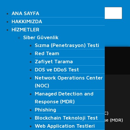
İçeriğe
Search
atla
ANA SAYFA
ANA SAYFA
HAKKIMIZDA
HAKKIMIZDA
HİZMETLER
HİZMETLER
Siber Güvenlik
Siber Güvenlik
Search
Sızma (Penetrasyon) Testi
Sızma (Penetrasyon) Testi
Red Team
Red Team
ANA SAYFA
Zafiyet Tarama
Zafiyet Tarama
HAKKIMIZDA
DOS ve DDoS Test
DOS ve DDoS Test
HİZMETLER
Network Operations Center
Network Operations Center
Siber Güvenlik
(NOC)
Sızma (Penetrasyon) Testi
(NOC)
Managed Detection and
Red Team
Managed Detection and
Response (MDR)
Zafiyet Tarama
Response (MDR)
DOS ve DDoS Test
Phishing
Phishing
Network Operations Center (NOC)
Blockchain Teknoloji Test
Blockchain Teknoloji Test
Managed Detection and Response (MDR)
Web Application Testleri
Web Application Testleri
Phishing