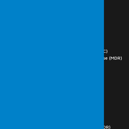
HAKKIMIZDA
HİZMETLER
Siber Güvenlik
Sızma (Penetrasyon) Testi
Red Team
Zafiyet Tarama
DOS ve DDoS Test
Network Operations Center (NOC)
Managed Detection and Response (MDR)
Phishing
Blockchain Teknoloji Test
Web Application Testleri
SCADA Testleri
İç Ağ Testleri
Dış Ağ Testleri
Kablosuz Ağ Testleri
Kod Analizi
Güvenlik Operasyon Merkezi (SOC)
Managed Detection and Response (MDR)