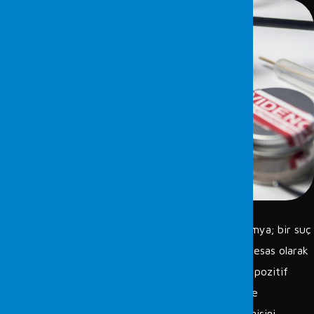
Kriminalistiğin en önemli dallarından biri olan adli kimya; bir suç
ile ilgili olan mikro veya makro düzeydeki bulguları, esas olarak
kimya, yardımcı olarak da fizik, biyoloji, jeoloji gibi pozitif
bilimlerin temellerine dayalı laboratuvar analizleri ve
incelemeleri ile tanımlayarak bu bulguların suç ile ilgisini