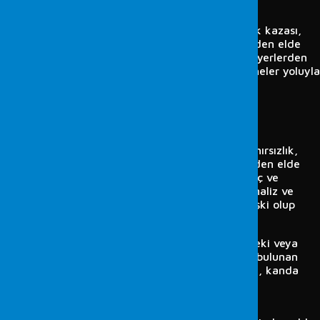
belirlenmesi.
Boyalar ve mürekkepler:
Çeşitli olaylarda (trafik kazası,
hırsızlık, yasa dışı pankart asma, vb.), olay yerinden elde
edilen boya numuneleri ile şüpheli şahıs, araç ve yerlerden
elde edilen boya numunelerinin analiz ve incelemeler yoluyla
karşılaştırılarak aralarında ilişki olup olmadığının
belirlenmesi; çeşitli sahtecilik olaylarında yazı
mürekkeplerinin, kalem mürekkeplerinin, vb.
karşılaştırılması.
Kumaş ve lifler:
Çeşitli olaylarda (trafik kazası, hırsızlık,
yasa dışı pankart asma, cinayet, vb.), olay yerinden elde
edilen lifler/kumaş parçaları ile şüpheli şahıs, araç ve
yerlerden elde edilen lifler/kumaş parçalarının analiz ve
incelemeler yoluyla karşılaştırılarak aralarında ilişki olup
olmadığının belirlenmesi.
Toksik maddeler:
Çeşitli olaylarda, orijinal haldeki veya
gıda maddeleri vb. ortamlara karıştırılmış halde bulunan
toksik maddelerin analizler yoluyla tanımlanması, kanda
alkol analizi.
Yangın ve kundaklama olaylarına ilişkin analiz ve