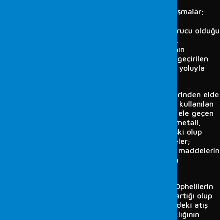
Adli kimya incelemeleri çerçevesinde yapılan çalışmalar;
Suistimal edilen (uyuşturucu) maddeler:
Uyuşturucu olduğu
şüphesiyle ele geçirilen maddelerin tanımlanarak
uyuşturucu olup olmadıklarının ve saflık oranlarının
belirlenmesi, talep olduğunda farklı yerlerde ele geçirilen
aynı tür uyuşturucular arasında ayrıntılı analizler yoluyla
ilişkilendirme yapılması.
Patlayıcı maddeler:
Patlama olaylarında olay yerinden elde
edilen bulgularda yapılan analiz ve incelemelerle kullanılan
patlayıcı maddenin belirlenmesi; Farklı olaylarda ele geçen
çeşitli fiziksel bomba unsurlarının (kablo, kapsül metali,
plastik malzemeler, yapıştırıcı, vb.) aralarında ilişki olup
olmadığını belirlemeye yönelik analiz ve incelemeler;
patlamadan, orijinal halde ele geçirilen patlayıcı maddelerin
tanımlanması, ayrıntılı analizler yoluyla kökeninin
belirlenmesi.
Atış artıkları:
Ateşli silahlarla işlenen suçlarda, şüphelilerin
ellerinden ve giysilerinden alınan svaplarda atış artığı olup
olmadığının belirlenmesi ve çeşitli cisimler üzerindeki atış
artıkları dağılımının incelenmesi yoluyla atış uzaklığının