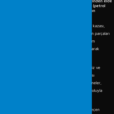
incelemeler:
Şüpheli yangın olaylarında olay yerinden elde
edilen bulgularda yangın hızlandırıcısı bir madde (petrol
türevli maddeler, alkol, tiner, vb.) olup olmadığının
belirlenmesi.
Cam analiz ve incelemeleri: Çeşitli olaylarda (trafik kazası,
hırsızlık, cinayet, vb.), olay yerinden elde edilen cam parçaları
ile şüpheli şahıs, araç veya yerlerden elde edilen cam
parçalarının analiz ve incelemeler yoluyla karşılaştırılarak
aralarında ilişki olup olmadığının belirlenmesi.
Metal, toprak, plastik malzeme, yapıştırıcı, vb. analiz ve
incelenmeleri: Çeşitli olayların aydınlatılmasına katkısı
olabileceği düşünülen metal, toprak, plastik malzemeler,
yapıştırıcılar, vb. maddelerin analiz ve incelemeler yoluyla
tanımlanması veya ilişkilendirilmesi.
Bilinmeyen madde analizleri: Çeşitli olaylarda ele geçen