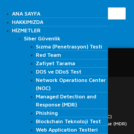
İçeriğe
Search
atla
ANA SAYFA
ANA SAYFA
HAKKIMIZDA
HAKKIMIZDA
HİZMETLER
HİZMETLER
Siber Güvenlik
Siber Güvenlik
Search
Sızma (Penetrasyon) Testi
Sızma (Penetrasyon) Testi
Red Team
Red Team
ANA SAYFA
Zafiyet Tarama
Zafiyet Tarama
HAKKIMIZDA
DOS ve DDoS Test
DOS ve DDoS Test
HİZMETLER
Network Operations Center
Network Operations Center
Siber Güvenlik
(NOC)
Sızma (Penetrasyon) Testi
(NOC)
Managed Detection and
Red Team
Managed Detection and
Response (MDR)
Zafiyet Tarama
Response (MDR)
DOS ve DDoS Test
Phishing
Phishing
Network Operations Center (NOC)
Blockchain Teknoloji Test
Blockchain Teknoloji Test
Managed Detection and Response (MDR)
Web Application Testleri
Web Application Testleri
Phishing