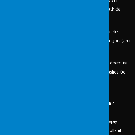
belirleyen ve suçun aydınlatılmasına somut olarak katkıda
bulunan bir bilim dalıdır.
Fordefence bünyesinde HMK 293. ve CMK 67. maddeler
kapsamında adli kimya incelemeleri ile alakalı uzman görüşleri
(mütalaası) hazırlanmaktadır.
Adli kimya alanında fonksiyonu olan kurumlardan en önemlisi
adli kimya laboratuvarlarıdır. Bu laboratuvarlarda başlıca üç
temel soruya yanıt aranır:
Bu nedir?
Bununla şu ya da şunlar arasında ilişki var mıdır?
Bunda, şu nesne veya nitelik var mıdır?
Bu sorulara yanıt aranırken de genellikle kimyasal yapıyı
aydınlatmaya yönelik analiz ve inceleme teknikleri kullanılır.