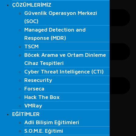
ÇÖZÜMLERİMİZ
ÇÖZÜMLERİMİZ
Güvenlik Operasyon Merkezi
Güvenlik Operasyon Merkezi
(SOC)
(SOC)
Managed Detection and
Managed Detection and
Response (MDR)
Response (MDR)
TSCM
TSCM
Böcek Arama ve Ortam Dinleme
Böcek Arama ve Ortam Dinleme
Cihaz Tespitleri
Cihaz Tespitleri
Cyber Threat Intelligence (CTI)
Cyber Threat Intelligence (CTI)
Resecurity
Resecurity
Forseca
Forseca
Hack The Box
Hack The Box
VMRay
VMRay
EĞİTİMLER
EĞİTİMLER
Adli Bilişim Eğitimleri
Adli Bilişim Eğitimleri
S.O.M.E. Eğitimi
S.O.M.E. Eğitimi
Veri Kurtarma Eğitimleri