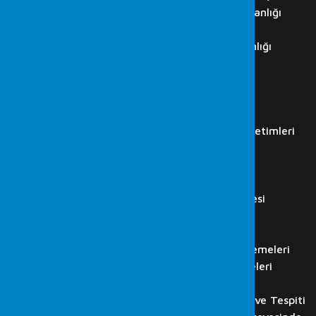
Cumhurbaşkanlığı Siber Güvenlik Başkanlığı
ISO 27001 Danışmanlıkları
ISO 27001 Denetim ve Danışmanlığı
İç Denetim Hizmetleri
K.V.K.K. Danışmanlığı
IT Audit
İş Akdi Sonlanan Çalışan…
Regülasyon Kurumları Simülasyon Denetimleri
LABORATUVAR
Adli Bilişim Hizmetleri
Bilgisayar İncelemesi
Cep Telefonu ve Tablet İncelemesi
Görüntü Kaydı Analizi
Ses Kaydı Analizi
HTS, CGNAT, GPRS ve Baz İncelemeleri
Flash Disk, Hafıza Kartı İncelemeleri
Bilişim Suçlarında Adli Bilişim
Web Sitesi, E-posta İncelenmesi ve Tespiti