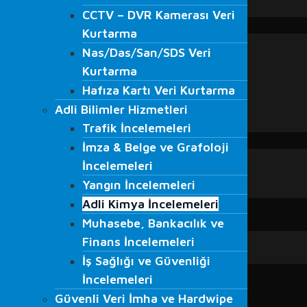
CCTV – DVR Kamerası Veri
VMRay
CCTV – DVR Kamerası Veri
EĞİTİMLER
Kurtarma
Kurtarma
Adli Bilişim Eğitimleri
Nas/Das/San/SDS Veri
Nas/Das/San/SDS Veri
S.O.M.E. Eğitimi
Kurtarma
Kurtarma
Veri Kurtarma Eğitimleri
Hafıza Kartı Veri Kurtarma
Hafıza Kartı Veri Kurtarma
Bilgi Güvenliği Farkındalığı Eğitimi
Adli Bilimler Hizmetleri
Beyaz Şapkalı Hacker Eğitimleri
Adli Bilimler Hizmetleri
Trafik İncelemeleri
Ağ Güvenliği Eğitimleri
Trafik İncelemeleri
İmza & Belge ve Grafoloji
BLOG
İmza & Belge ve Grafoloji
Blog
İncelemeleri
İncelemeleri
Haberler
Yangın İncelemeleri
Yangın İncelemeleri
Medyada Fordefence
Adli Kimya İncelemeleri
Adli Kimya İncelemeleri
İLETİŞİM
Muhasebe, Bankacılık ve
Muhasebe, Bankacılık ve
Finans İncelemeleri
Finans İncelemeleri
İş Sağlığı ve Güvenliği
İş Sağlığı ve Güvenliği
İncelemeleri
İncelemeleri
Güvenli Veri İmha ve Hardwipe
Güvenli Veri İmha ve Hardwipe