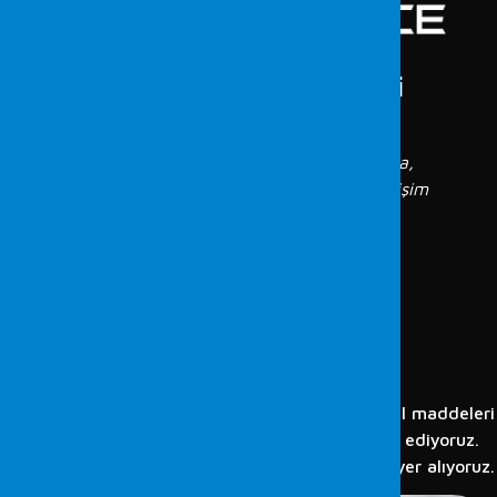
Adli Kimya İncelemeleri
Tüm dijital delillerin tespitleri; uluslararası
standartlardaki adli bilişim laboratuvarımızda,
konusunda yılların tecrübesine sahip adli bilişim
mühendislerimiz tarafından, güvenilir ve
denetlenebilir şekilde yapılarak, Türk hukuk
sistemi ile uyumlu şekilde raporlanmaktadır.
ADLI KIMYA
İNCELEMELERI
Adli kimya incelemeleri hizmetlerimizle, kimyasal maddeleri
analiz ederek suç mahallerindeki bulguları tespit ediyoruz.
Güvenilir ve bilimsel raporlarla adaletin yanında yer alıyoruz.