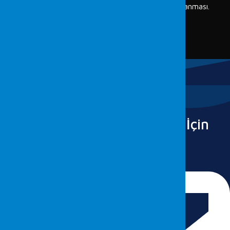
şüpheli, bilinmeyen maddelerin analizlenerek tanımlanması.
Adli Bilimlerde Fordefence tarafından sağlanan ek
hizmetler
tıklayın.
Detaylı Bilgi İçin