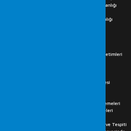
Cumhurbaşkanlığı Siber Güvenlik Başkanlığı
ISO 27001 Danışmanlıkları
ISO 27001 Denetim ve Danışmanlığı
İç Denetim Hizmetleri
K.V.K.K. Danışmanlığı
IT Audit
İş Akdi Sonlanan Çalışan…
Regülasyon Kurumları Simülasyon Denetimleri
LABORATUVAR
Adli Bilişim Hizmetleri
Bilgisayar İncelemesi
Cep Telefonu ve Tablet İncelemesi
Görüntü Kaydı Analizi
Ses Kaydı Analizi
HTS, CGNAT, GPRS ve Baz İncelemeleri
Flash Disk, Hafıza Kartı İncelemeleri
Bilişim Suçlarında Adli Bilişim
Web Sitesi, E-posta İncelenmesi ve Tespiti