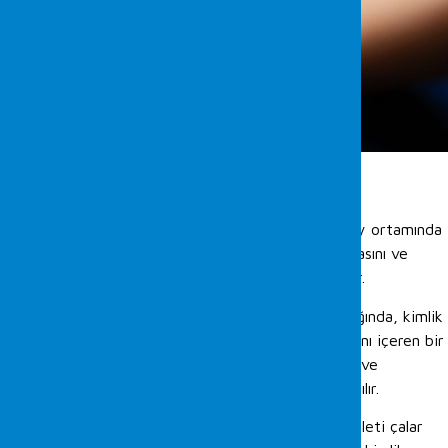
Yazar: Onur Savaş
Pass-the-ticket saldırısı, Windows Active Directory ortamında
bilet adı verilen kimlik doğrulama bilgilerinin çalınmasını ve
yeniden kullanılmasını içeren bir siber saldırı türüdür.
Bir kullanıcı bir Windows etki alanında oturum açtığında, kimlik
doğrulama işlemi kullanıcının kimliğini ve ayrıcalıklarını içeren bir
bilet oluşturur. Bilet daha sonra dosyalar, klasörler ve
uygulamalar gibi ağ kaynaklarına erişmek için kullanılır.
Pass-the-ticket saldırısında, saldırgan mevcut bir bileti çalar