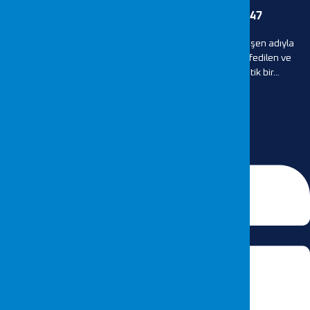
MongoDB Güvenlik Açığı CVE-2025-14847
CVE-2025-14847, siber güvenlik dünyasında popülerleşen adıyla
"MongoBleed", MongoDB Server'da Aralık 2025'te keşfedilen ve
Heartbleed zafiyetine benzerliğiyle dikkat çeken kritik bir...
DEVAMI...