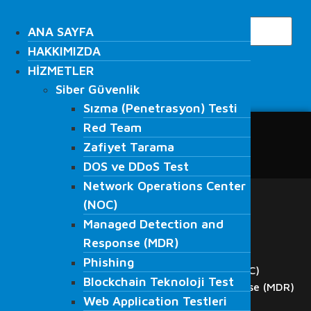
İçeriğe
Search
atla
ANA SAYFA
ANA SAYFA
HAKKIMIZDA
HAKKIMIZDA
HİZMETLER
HİZMETLER
Siber Güvenlik
Siber Güvenlik
Search
Sızma (Penetrasyon) Testi
Sızma (Penetrasyon) Testi
Red Team
Red Team
ANA SAYFA
Zafiyet Tarama
Zafiyet Tarama
HAKKIMIZDA
DOS ve DDoS Test
DOS ve DDoS Test
HİZMETLER
Network Operations Center
Network Operations Center
Siber Güvenlik
(NOC)
Sızma (Penetrasyon) Testi
(NOC)
Managed Detection and
Red Team
Managed Detection and
Response (MDR)
Zafiyet Tarama
Response (MDR)
DOS ve DDoS Test
Phishing
Phishing
Network Operations Center (NOC)
Blockchain Teknoloji Test
Blockchain Teknoloji Test
Managed Detection and Response (MDR)
Web Application Testleri
Web Application Testleri
Phishing