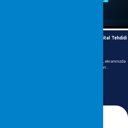
Yapay Zekâ Destekli Siber Saldırılar 2026’nın Dijital Tehdidi
Yazar: Serra BALCI
Bir sabah işe geldiğinizde şirketinizin tüm sistemleri kilitli, ekranınızda
bir fidye notu var. Ama bu sefer saldırıyı başlatan...
DEVAMI...