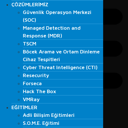
ÇÖZÜMLERİMİZ
ÇÖZÜMLERİMİZ
Güvenlik Operasyon Merkezi
Güvenlik Operasyon Merkezi
(SOC)
(SOC)
Managed Detection and
Managed Detection and
Response (MDR)
Response (MDR)
TSCM
TSCM
Böcek Arama ve Ortam Dinleme
Böcek Arama ve Ortam Dinleme
Cihaz Tespitleri
Cihaz Tespitleri
Cyber Threat Intelligence (CTI)
Cyber Threat Intelligence (CTI)
Resecurity
Resecurity
Forseca
Forseca
Hack The Box
Hack The Box
VMRay
VMRay
EĞİTİMLER
EĞİTİMLER
Adli Bilişim Eğitimleri
Adli Bilişim Eğitimleri
S.O.M.E. Eğitimi
S.O.M.E. Eğitimi
Veri Kurtarma Eğitimleri