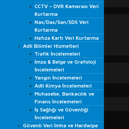
CCTV – DVR Kamerası Veri
VMRay
CCTV – DVR Kamerası Veri
EĞİTİMLER
Kurtarma
Kurtarma
Adli Bilişim Eğitimleri
Nas/Das/San/SDS Veri
Nas/Das/San/SDS Veri
S.O.M.E. Eğitimi
Kurtarma
Kurtarma
Veri Kurtarma Eğitimleri
Hafıza Kartı Veri Kurtarma
Hafıza Kartı Veri Kurtarma
Bilgi Güvenliği Farkındalığı Eğitimi
Adli Bilimler Hizmetleri
Beyaz Şapkalı Hacker Eğitimleri
Adli Bilimler Hizmetleri
Trafik İncelemeleri
Ağ Güvenliği Eğitimleri
Trafik İncelemeleri
İmza & Belge ve Grafoloji
BLOG
İmza & Belge ve Grafoloji
Blog
İncelemeleri
İncelemeleri
Haberler
Yangın İncelemeleri
Yangın İncelemeleri
Medyada Fordefence
Adli Kimya İncelemeleri
Adli Kimya İncelemeleri
İLETİŞİM
Muhasebe, Bankacılık ve
Muhasebe, Bankacılık ve
Finans İncelemeleri
Finans İncelemeleri
İş Sağlığı ve Güvenliği
İş Sağlığı ve Güvenliği
İncelemeleri
İncelemeleri
Güvenli Veri İmha ve Hardwipe
Güvenli Veri İmha ve Hardwipe