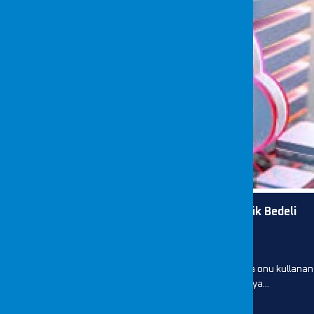
Cloud Güvenliği Yanlış Yapılandırmaların Büyük Bedeli
Yazar: Serra BALCI
Bulut güvenliğinin en büyük ironisi bu: altyapı güvenli, ama onu kullanan
insan değil. Gartner'ın net tahminine göre 2026'ya...