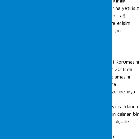
veya sahte bir bilet oluşturur ve daha sonra tekrar kimlik
doğrulaması yapmak zorunda kalmadan ağ kaynaklarına yetkisiz
erişim elde etmek için kullanır. Saldırgan bu tekniği bir ağ
üzerinde yanal olarak hareket etmek, hassas verilere erişim
sağlamak veya sistemlerin kontrolünü ele geçirmek için
kullanabilir.
Alınabilcek Önlemler;
Microsoft’un Windows Defender Kimlik Bilgisi Korumasını
etkinleştirin. Windows 10 ve Windows Server 2016’da
tanıtılan Credential Guard, kimlik bilgileri depolamasını
korumak ve yalnızca güvenilir işlemlerin bunlara
erişmesine izin vermek için sanallaştırmanın üzerine inşa
edilmiştir.
Kullanıcıların çok sayıda uç noktada yönetici ayrıcalıklarına
sahip olmasına izin vermeyin. Bu, bir saldırganın çalınan bir
bileti yanal hareket için kullanma riskini büyük ölçüde
azaltır.
Kullanıcıların güvenlik sınırları ötesinde yönetici