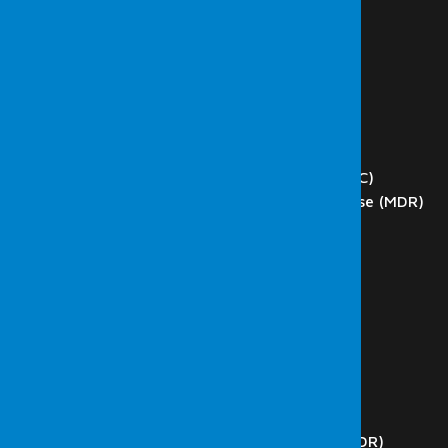
HAKKIMIZDA
HİZMETLER
Siber Güvenlik
Sızma (Penetrasyon) Testi
Red Team
Zafiyet Tarama
DOS ve DDoS Test
Network Operations Center (NOC)
Managed Detection and Response (MDR)
Phishing
Blockchain Teknoloji Test
Web Application Testleri
SCADA Testleri
İç Ağ Testleri
Dış Ağ Testleri
Kablosuz Ağ Testleri
Kod Analizi
Güvenlik Operasyon Merkezi (SOC)
Managed Detection and Response (MDR)