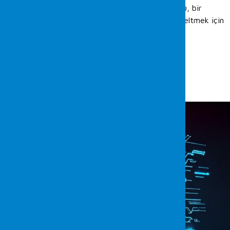
ayrıcalıklarına sahip olmasına izin vermeyin. Bu, bir
saldırganın çalınan bir bileti ayrıcalıklarını yükseltmek için
kullanması riskini büyük ölçüde azaltır.
İlgili Yazılar