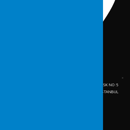
CUMHURİYET MAH.TAVUKÇU FETHİ SK NO:5
ŞİŞLİ / İSTANBUL