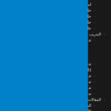
استخبارات التهديدات السيبرانية (CTI)
حلول Resecurity
حلول Forseca
حلول Hack The Box
حلول VMRay
التدريب
تدريبات المعلوماتية للطب الشرعي
التدريب على معلوماتية الطب الشرعي-1
تدريب معلوماتية الطب الشرعي – 2
التدريب على المعلوماتية الجنائية-3
تدريب فرق الاستجابة لحوادث الأمن السيبراني
(S.O.M.E)
تدريبات استعادة البيانات
تدريب الوعي بأمن المعلومات
تدريب الهكر ذو القبعة البيضاء
تدريب أمن الشبكات
المقالات
المقالات