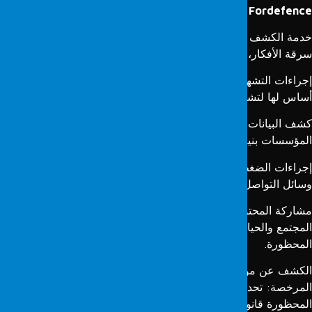
Fordefence
دمة الكشف وإعداد آراء الخبراء التقنيين: كشف السرقة، النسخ،
رقة الأفكار، إلخ، في إطار قانون الملكية الفكرية.
جراءات التشهير: إنشاء محتوى أخبار كاذب أو نشر ادعاءات لا
ساس لها لتشويه سمعة شخص ما.
شف البيانات أو نشرها: كشف أو نشر البيانات المتعلقة بالأفراد أو
لمؤسسات بنية الإضرار بها.
جراءات الضغط: الإجراءات التي تُنفَّذ عبر الأخبار، المدونات، حسابات
سائل التواصل الاجتماعي، إلخ، للضغط على فرد أو مؤسسة.
شاركة المحتوى غير المناسب: مشاركة المحتوى الذي لا يناسب
لمجتمع والحياة الأسرية (الضار)، الفاحش، أو المحتويات الأخرى
لمحظورة.
لكشف عن مواقع الويب التي تبيع المنتجات المحظورة أو غير
لمرخصة: تحديد مواقع الويب والأفراد المتورطين في بيع المنتجات
لمحظورة قانونيًا أو غير المرخصة.