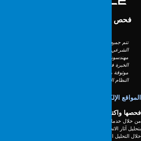
فحص وتحديد المواقع الإلكترونية والبريد
الإلكتروني
تتم جميع تحديدات الأدلة الرقمية في مختبر أدلة الطب
الشرعي لدينا، الذي يتوافق مع المعايير الدولية. يقوم
مهندسونا في الأدلة الجنائية، الذين لديهم سنوات من
الخبرة في هذا المجال، بتنفيذ هذه التحديدات بطريقة
موثوقة وقابلة للتدقيق، ويتم إعداد التقارير بما يتوافق مع
النظام القانوني التركي.
لمواقع الإلكترونية والبريد الإلكتروني
حصها واكتشافها
ن خلال خدمات فحص المواقع الإلكترونية والبريد الإلكتروني، نقوم
تحليل آثار الاتصال الرقمي وتحديد العناصر الإجرامية. نقدم الدعم من
لال التحليل الموثوق والتقارير التفصيلية.