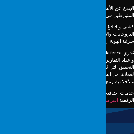
لإبلاغ عن الأنشطة الإعلانية المضللة أو الموجهة: الإبلاغ عن الأفراد
لمتورطين في الأنشطة الإعلانية المضللة أو الموجهة وتحديدهم.
شف والإبلاغ عن الاحتيال وسرقة الهوية وإصابة الفيروسات/
لتروجانات والأفعال الخبيثة الأخرى: كشف والإبلاغ عن الاحتيال،
رقة الهوية، إصابة الفيروسات/التروجانات والأفعال الخبيثة الأخرى.
تُجري Fordefence تحليل الحالات، وتحديد الأدلة الرقمية، وفحصها
إعداد التقارير بما يتماشى مع المعايير الجنائية لجميع أنواع عمليات
لتحقيق التي تُجرى عبر أدوات الإنترنت، وخاصة هذه الإجراءات،
عملائنا من الشركات والأفراد، في ضوء جميع القواعد القانونية
الأخلاقية ومع السرية التامة.
خدمات اضافية تقدمها Fordefence في أدلة الطب الشرعي
لرقمية
انقر هنا
.