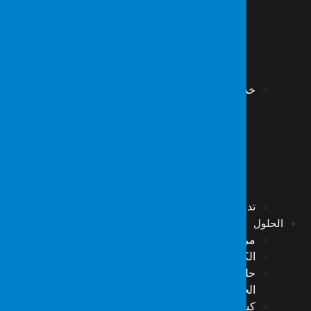
استعادة بيانات قاعدة البيانات
استعادة بيانات بطاقات الذاكرة
استعادة بيانات كاميرا CCTV – DVR
استعادة بيانات الأقراص المشفرة
استعادة بيانات NAS/DAS/SAN
خدمات علوم الطب الشرعي
تحقيقات الحرائق
فحوصات التوقيع والوثائق والجرافولوجيا
تحقيقات المرور
فحوصات كيمياء الطب الشرعي
فحوصات المحاسبة والبنوك والتمويل
فحوصات الصحة والسلامة المهنية
تدمير البيانات الآمن والمسح العميق
الحلول
مركز عمليات الأمن السيبراني (SOC)
الكشف والاستجابة المُدارة (MDR)
حلول TSCM المتقدمة لمكافحة التنصّت وحماية
الخصوصية
كشف الأجهزة التنصتية وأجهزة الاستماع المحيطي