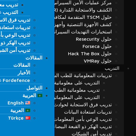
مركز عمليات الأمن السيبراني (SOC)
تدريب معل
تدريب معل
الكشف والاستجابة المُدارة (MDR)
التدريب عل
التدريب عل
حلول TSCM المتقدمة لمكافحة التنصّت وحماية الخصوصية
تدريب فرق الاستجاب
تدريب فرق الاستجاب
كشف الأجهزة التنصتية وأجهزة الاستماع المحيطي
تدريبات استعادة 
تدريبات استعادة 
استخبارات التهديدات السيبرانية (CTI)
تدريب الوعي بأ
تدريب الوعي بأ
حلول Resecurity
تدريب الهكر ذو ا
تدريب الهكر ذو ا
حلول Forseca
تدريب أمن الش
تدريب أمن الش
حلول Hack The Box
المقالات
المقالات
حلول VMRay
المقالات
المقالات
التدريب
الأخبار
الأخبار
تدريبات المعلوماتية للطب الشرعي
Fordefence على منصات التواصل
Fordefence على منصات التواصل
التدريب على معلوماتية الطب الشرعي-1
التواصل
التواصل
تدريب معلوماتية الطب الشرعي – 2
العربية
العربية
التدريب على المعلوماتية الجنائية-3
English
English
تدريب فرق الاستجابة لحوادث الأمن السيبراني (S.O.M.E)
العربية
العربية
تدريبات استعادة البيانات
Türkçe
Türkçe
تدريب الوعي بأمن المعلومات
تدريب الهكر ذو القبعة البيضاء
تدريب أمن الشبكات