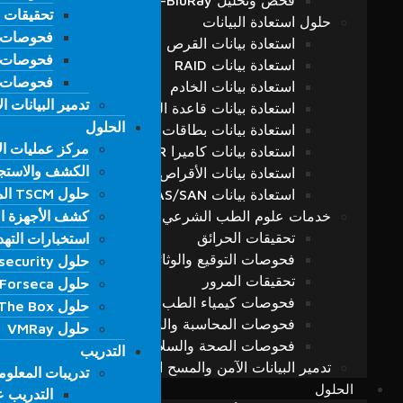
فحص وتحليل CD-DVD-BluRay
تحقيقات ا
تحقيقات ا
حلول استعادة البيانات
فحوصات ك
فحوصات ك
استعادة بيانات القرص الصلب/ SSD
فحوصات ال
فحوصات ال
استعادة بيانات RAID
فحوصات ا
فحوصات ا
استعادة بيانات الخادم
تدمير البيانات 
تدمير البيانات 
استعادة بيانات قاعدة البيانات
الحلول
الحلول
استعادة بيانات بطاقات الذاكرة
مركز عمليات الأمن
مركز عمليات الأمن
استعادة بيانات كاميرا CCTV – DVR
الكشف والاستجابة ا
الكشف والاستجابة ا
استعادة بيانات الأقراص المشفرة
حلول TSCM المتقدمة لمكافحة التنصّت وحماية الخصوصية
استعادة بيانات NAS/DAS/SAN
حلول TSCM المتقدمة لمكافحة التنصّت وحماية الخصوصية
خدمات علوم الطب الشرعي
كشف الأجهزة ال
كشف الأجهزة ال
تحقيقات الحرائق
استخبارات التهديدا
استخبارات التهديدا
فحوصات التوقيع والوثائق والجرافولوجيا
حلول Resecurity
حلول Resecurity
تحقيقات المرور
حلول Forseca
حلول Forseca
فحوصات كيمياء الطب الشرعي
حلول Hack The Box
حلول Hack The Box
فحوصات المحاسبة والبنوك والتمويل
حلول VMRay
حلول VMRay
فحوصات الصحة والسلامة المهنية
التدريب
التدريب
تدمير البيانات الآمن والمسح العميق
تدريبات المعلو
تدريبات المعلو
الحلول
التدريب ع
التدريب ع