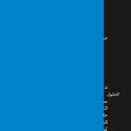
استعادة بيانات قاعدة البيانات
استعادة بيانات بطاقات الذاكرة
استعادة بيانات كاميرا CCTV – DVR
استعادة بيانات الأقراص المشفرة
استعادة بيانات NAS/DAS/SAN
خدمات علوم الطب الشرعي
تحقيقات الحرائق
فحوصات التوقيع والوثائق والجرافولوجيا
تحقيقات المرور
فحوصات كيمياء الطب الشرعي
فحوصات المحاسبة والبنوك والتمويل
فحوصات الصحة والسلامة المهنية
تدمير البيانات الآمن والمسح العميق
الحلول
مركز عمليات الأمن السيبراني (SOC)
الكشف والاستجابة المُدارة (MDR)
حلول TSCM المتقدمة لمكافحة التنصّت وحماية
الخصوصية
كشف الأجهزة التنصتية وأجهزة الاستماع المحيطي