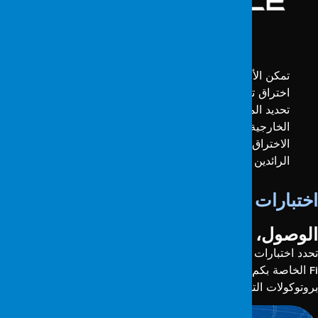
اختبارات الشبكة اللاسلكية
تمكن الأنشطة التي يجريها فريقنا في إطار اختبارات
اختراق تكنولوجيا المعلومات مؤسستك أو منظمتك من
تحديد المخاطر الإلكترونية المحتملة من كل من المصادر
الخارجية والهياكل الداخلية. نحن نقدم خدمات اختبار
الاختراق و اختبارات الشبكة اللاسلكية مع شركائنا
الرائدين في القطاع وخبراء أمن المعلومات ذوي الخبرة.
ختبارات الشبكة اللاسلكية
لوصول، التشفير، الأمان
تحدد اختبارات الشبكة اللاسلكية التهديدات الموجهة إلى شبكات Wi-
Fi الخاصة بكم وتمنع الوصول غير المصرح به. كما تقيم فعالية
روتوكولات التشفير والأمان لضمان حماية البيانات.