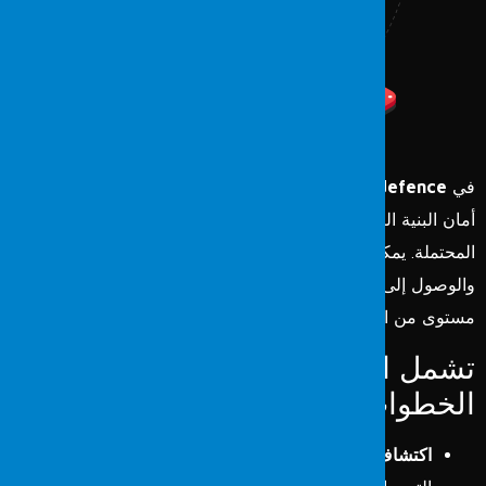
في
Fordefence
، تهدف اختبارات الشبكة اللاسلكية إلى تقييم
أمان البنية التحتية لشبكتكم اللاسلكية وتحديد الثغرات الأمنية
المحتملة. يمكن للمهاجمين استغلال هذه الثغرات لاختراق الشبكة
والوصول إلى معلومات حساسة. لذا، يعد الحفاظ على أعلى
مستوى من الأمان أمراً ضرورياً.
تشمل اختباراتنا للشبكة اللاسلكية
الخطوات التالية:
اكتشاف نقاط ضعف الشبكة:
تحلل الاختبارات الشاملة