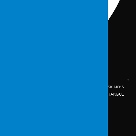
CUMHURİYET MAH.TAVUKÇU FETHİ SK NO:5
ŞİŞLİ / İSTANBUL