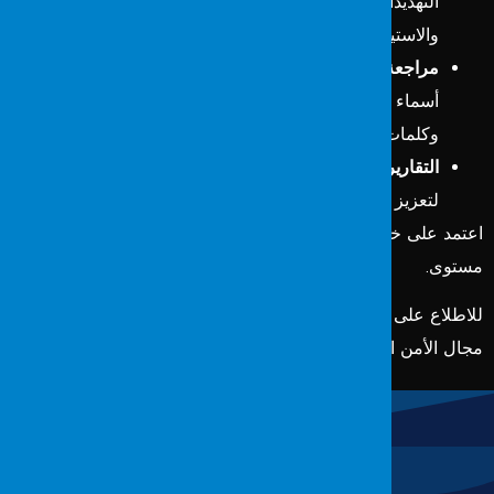
التهديدات المحتملة مثل تسريب الإشارات، مشاكل التشفير،
والاستيلاء على الجلسات.
مراجعة سياسات الأمان:
يتم تقييم تدابير الأمان مثل تغيير
أسماء الشبكة الافتراضية (SSID) واستخدام التشفير القوي
وكلمات المرور القوية.
التقارير والتوصيات:
يتم تقديم تقرير مفصل وحلول مقترحة
لتعزيز أمان الشبكة بناءً على نتائج الاختبار.
اعتمد على خبرة Fordefence لحماية شبكتك اللاسلكية بأعلى
مستوى.
للاطلاع على الخدمات الاضافية التي تقدمها Fordefence في
مجال الأمن السيبراني
انقر هنا.