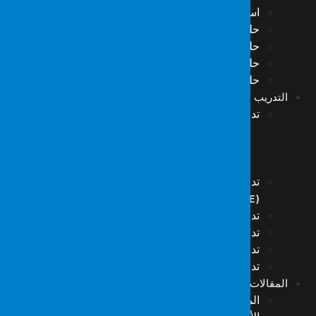
استخبارات التهديدات السيبرانية (CTI)
حلول Resecurity
حلول Forseca
حلول Hack The Box
حلول VMRay
التدريب
تدريبات المعلوماتية للطب الشرعي
التدريب على معلوماتية الطب الشرعي-1
تدريب معلوماتية الطب الشرعي – 2
التدريب على المعلوماتية الجنائية-3
تدريب فرق الاستجابة لحوادث الأمن السيبراني
(S.O.M.E)
تدريبات استعادة البيانات
تدريب الوعي بأمن المعلومات
تدريب الهكر ذو القبعة البيضاء
تدريب أمن الشبكات
المقالات
المقالات