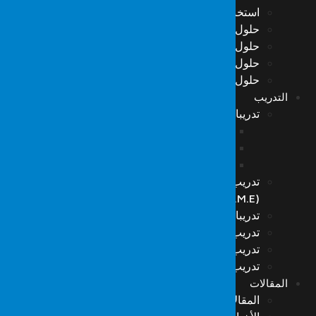
استخبارات التهديدات السيبرانية (CTI)
حلول Resecurity
حلول Forseca
حلول Hack The Box
حلول VMRay
التدريب
تدريبات المعلوماتية للطب الشرعي
التدريب على معلوماتية الطب الشرعي-1
تدريب معلوماتية الطب الشرعي – 2
التدريب على المعلوماتية الجنائية-3
تدريب فرق الاستجابة لحوادث الأمن السيبراني
(S.O.M.E)
تدريبات استعادة البيانات
تدريب الوعي بأمن المعلومات
تدريب الهكر ذو القبعة البيضاء
تدريب أمن الشبكات
المقالات
المقالات