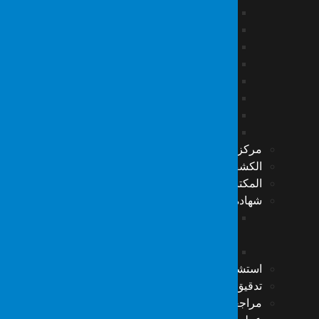
اختبارات هجمات (DoS) و (DDoS)
التصيد الاحتيالي (PHISHING)
اختبار تقنية (Blockchain)
اختبارات الشبكة الداخلية
اختبارات الشبكة الخارجية
اختبارات الشبكة اللاسلكية
اختبار تطبيقات الويب (Web App)
تحليل الكود
مركز عمليات الأمن السيبراني (SOC)
الكشف والاستجابة المُدارة (MDR)
المكتب الرئاسي للتحول الرقمي…
شهادة الأيزو (ISO 27001) واستشارات التدقيق الداخلي
الأيزو (ISO 27001) واستشارات التدقيق والتدقيق
الداخلي
خدمات التدقيق الداخلي
استشارات قانون حماية البيانات الشخصية (K.V.K.K)
تدقيق تكنولوجيا المعلومات
مراجعة المواد الرقمية للموظفين الذين انتهت عقود