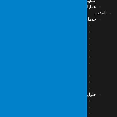
عملهم
عمليات التدقيق من قبل الهيئات التنظيمية
المختبر
خدمات أدلة الطب الشرعي الرقمية
فحص الحاسوب
تحليل تسجيل الفيديو
تحليل تسجيل الصوت
تحليل الهواتف المحمولة والأجهزة اللوحية
تحليل HTS، CGNAT، GPRS ومحطات القاعدة
تحليل ذاكرة الفلاش وبطاقات الذاكرة
الأدلة الجنائية الرقمية في إطار قانون الملكية
الفكرية والصناعية
الأدلة الجنائية الرقمية في جرائم الكمبيوتر
فحص وتحديد المواقع الإلكترونية والبريد الإلكتروني
فحص وتحليل CD-DVD-BluRay
حلول استعادة البيانات
استعادة بيانات القرص الصلب/ SSD
استعادة بيانات RAID
استعادة بيانات الخادم