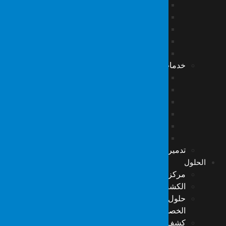
استعادة بيانات قاعدة البيانات
استعادة بيانات بطاقات الذاكرة
استعادة بيانات كاميرا CCTV – DVR
استعادة بيانات الأقراص المشفرة
استعادة بيانات NAS/DAS/SAN
خدمات علوم الطب الشرعي
تحقيقات الحرائق
فحوصات التوقيع والوثائق والجرافولوجيا
تحقيقات المرور
فحوصات كيمياء الطب الشرعي
فحوصات المحاسبة والبنوك والتمويل
فحوصات الصحة والسلامة المهنية
تدمير البيانات الآمن والمسح العميق
الحلول
مركز عمليات الأمن السيبراني (SOC)
الكشف والاستجابة المُدارة (MDR)
حلول TSCM المتقدمة لمكافحة التنصّت وحماية
الخصوصية
كشف الأجهزة التنصتية وأجهزة الاستماع المحيطي