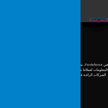
لمعايير الصناعة.
ف خدماتنا
مراجعنا
في Fordefence، نضع رضا العملاء في المقام الأول من خلال تقديم حلول لأمن
لومات لعملائنا من مختلف القطاعات. تشمل مراجعنا نطاقًا واسعًا، بدءًا من
شركات الرائدة في الصناعة إلى الشركات الصغيرة. فيما يلي بعض من أبرز
مراجعنا: