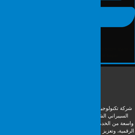
Bilgisayar İncelemesi
Fordefence Adli Bilişim Laboratuvarı tarafından bir adli bilişim işlemi 
olarak suça konu olan dijital materyalin belirlenmesi ile başlar.
FORDEFENCE
الأمن
السيبراني
كة تكنولوجيا رائدة متخصصة في خدمات الأمن
السيبراني الشاملة للمؤسسات، تقدم مجموعة
سعة من الخدمات لحماية الشركات من التهديدات
قمية، وتعزيز البنية التحتية الأمنية، وضمان الامتثال