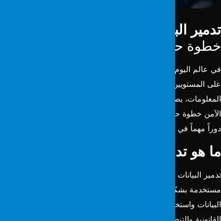
دمير البيانات الآمن والمسح العميق
:
طوة حاسمة لأمن المعلومات
ي عالم اليوم، يتم تخزين كمية هائلة من المعلومات الحساسة رقمياً
لى المستويين الشخصي والمؤسسي. ومع ذلك، مع تقادم هذه
لمعلومات، يصبح من الضروري تدميرها بأمان. يُعد تدمير البيانات
الآمن خطوة حاسمة في أمن المعلومات، وتلعب خدمة SecureClear
وراً مهماً في هذه العملية.
ا هو تدمير البيانات الآمن؟
دمير البيانات الآمن هو عملية تدمير البيانات التي لم تعد مطلوبة أو
ستخدمة بشكل دائم وآمن. هذا يمنع وصول الأفراد الخبيثين إلى
لبيانات واستخدامها لأغراض سيئة. كما يضمن الامتثال للمتطلبات
لقانونية والتنظيمية.