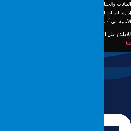
لبيانات والحفاظ على السمعة والامتثال للأنظمة القانونية. من خلال
دارة البيانات الحالية والقديمة بشكل صحيح، يمكن تقليل المخاطر
لأمنية إلى أدنى حد.
لاطلاع على الخدمات الإضافية التي يقدمها مختبر Fordefence
انقر
نا
.
لمزيد من المعلومات: