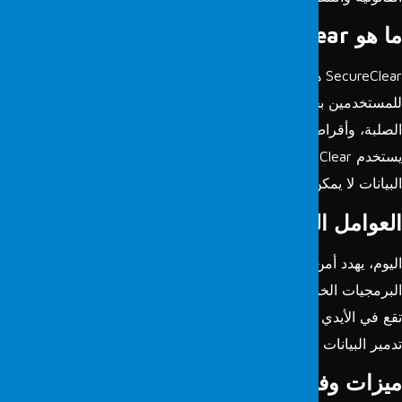
ا هو
SecureClear
؟
SecureClear هو برنامج لتدمير البيانات الآمن الذي يسمح
لمستخدمين بحذف البيانات بشكل دائم من محركات الأقراص
الصلبة، وأقراص USB، وبطاقات SD وغيرها من وسائط التخزين.
يستخدم SecureClear طرق مسح منخفضة المستوى لضمان أن
لبيانات لا يمكن استعادتها.
لعوامل التي تهدد أمن البيانات
ليوم، يهدد أمن البيانات العديد من العوامل. الهجمات السيبرانية،
لبرمجيات الخبيثة، الأضرار المادية، والأجهزة غير المستخدمة التي
قع في الأيدي الخطأ كلها تشكل مخاطر على أمن البيانات. يوفر
دمير البيانات الآمن حماية استباقية ضد هذه التهديدات.
يزات وفوائد
SecureClear