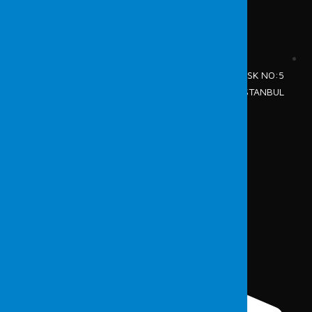
CUMHURİYET MAH.TAVUKÇU FETHİ SK NO:5
ŞİŞLİ / İSTANBUL