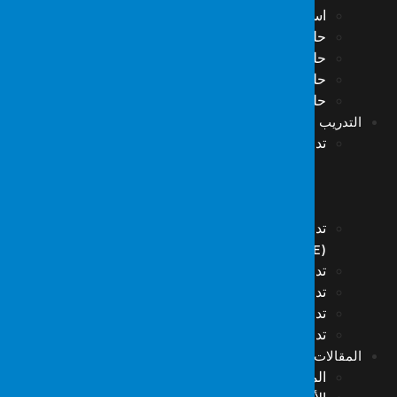
استخبارات التهديدات السيبرانية (CTI)
حلول Resecurity
حلول Forseca
حلول Hack The Box
حلول VMRay
التدريب
تدريبات المعلوماتية للطب الشرعي
التدريب على معلوماتية الطب الشرعي-1
تدريب معلوماتية الطب الشرعي – 2
التدريب على المعلوماتية الجنائية-3
تدريب فرق الاستجابة لحوادث الأمن السيبراني
(S.O.M.E)
تدريبات استعادة البيانات
تدريب الوعي بأمن المعلومات
تدريب الهكر ذو القبعة البيضاء
تدريب أمن الشبكات
المقالات
المقالات