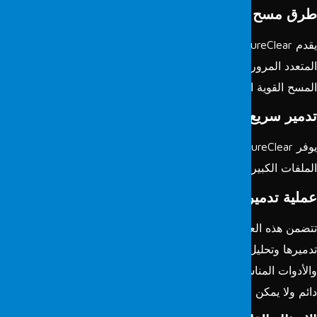
رق مسح متنوعة
:
يقدم SecureClear طرق مسح آمنة مختلفة، بما في ذلك المسح
المتعدد المرور، والمسح المتوافق مع معايير DoD، وخوارزميات
لمسح القوية الأخرى.
دمير سريع وفعال
:
يوفر SecureClear عملية تدمير بيانات عالية الأداء، حيث يمسح
لملفات الكبيرة ووحدات التخزين بسرعة لتوفير الوقت.
ملية تدمير البيانات الآمن
:
تضمن هذه العملية خطوات محددة. أولاً، يتم تحديد البيانات التي سيتم
دميرها وتحليل الأسباب وراء تدميرها. بعد ذلك، يتم اختيار الطرق
الأدوات المناسبة للتدمير. هذا يضمن أن البيانات قد حذفت بشكل
ائم ولا يمكن استعادتها.