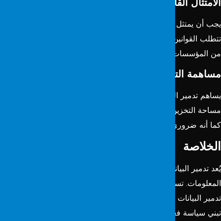
لامتثال القانوني والتنظيمي
:
جب أن يمتثل تدمير البيانات الآمن للمتطلبات القانونية والتنظيمية.
تطلب القوانين والمعايير الصناعية المتعلقة بحماية البيانات الشخصية
ن المؤسسات تنفيذ هذه العمليات بشكل صحيح.
ساهمة التدمير الآمن للبيانات في العمليات التجارية
:
ساهم تدمير البيانات الآمن بشكل إيجابي في عمليات الأعمال. يدير
ساحة التخزين بفعالية، ويعزز أمن البيانات، ويحمي سمعة المنظمة.
ما أنه ضروري للحفاظ على استمرارية الأعمال ودعم إدارة السمعة.
لخلاصة
ُعد تدمير البيانات الآمن عنصراً أساسياً في استراتيجيات أمن
المعلومات. تساعد أدوات مثل SecureClear المستخدمين في تنفيذ
دمير البيانات بشكل فعال وسريع وموثوق. بالنسبة للمؤسسات، يعد
بني سياسة فعالة لتدمير البيانات الآمن أمراً ضرورياً لضمان أمن