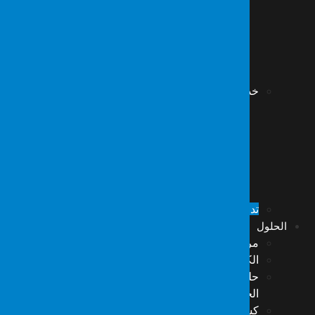
استعادة بيانات قاعدة البيانات
استعادة بيانات بطاقات الذاكرة
استعادة بيانات كاميرا CCTV – DVR
استعادة بيانات الأقراص المشفرة
استعادة بيانات NAS/DAS/SAN
خدمات علوم الطب الشرعي
تحقيقات الحرائق
فحوصات التوقيع والوثائق والجرافولوجيا
تحقيقات المرور
فحوصات كيمياء الطب الشرعي
فحوصات المحاسبة والبنوك والتمويل
فحوصات الصحة والسلامة المهنية
تدمير البيانات الآمن والمسح العميق
الحلول
مركز عمليات الأمن السيبراني (SOC)
الكشف والاستجابة المُدارة (MDR)
حلول TSCM المتقدمة لمكافحة التنصّت وحماية
الخصوصية
كشف الأجهزة التنصتية وأجهزة الاستماع المحيطي